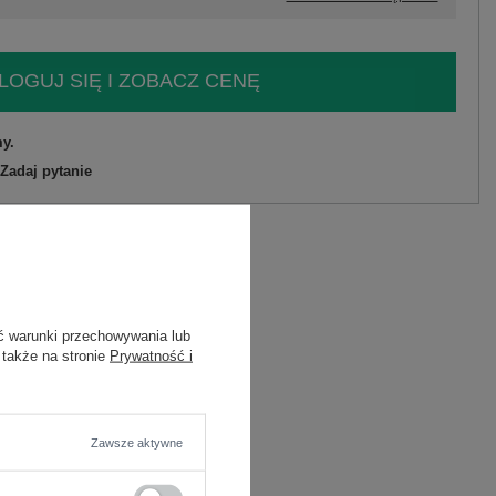
LOGUJ SIĘ I ZOBACZ CENĘ
y.
Zadaj pytanie
astan
C
ć warunki przechowywania lub
astan
 także na stronie
Prywatność i
Zawsze aktywne