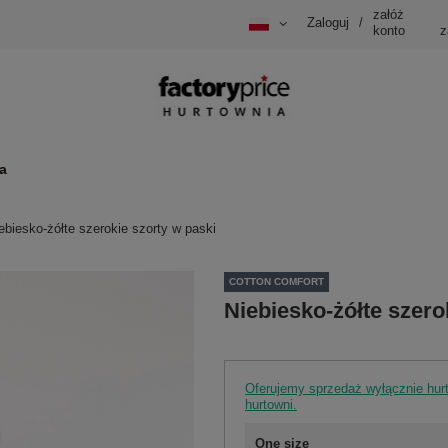
załóż
Zaloguj
/
konto
z
a
ebiesko-żółte szerokie szorty w paski
COTTON COMFORT
Niebiesko-żółte szero
Oferujemy sprzedaż wyłącznie hu
hurtowni.
One size