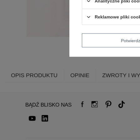
Analityczne pliki coo
Reklamowe pliki coo
Potwier
OPIS PRODUKTU
OPINIE
ZWROTY I W
BĄDŹ BLISKO NAS