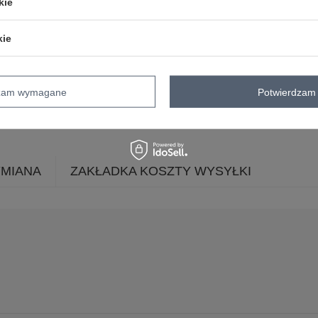
kie
materiał
bawełna
dominujący
styl nogawek
szerokie
kie
zapięcie
wiązanie
cechy
z paskiem
dodatkowe
dzam wymagane
Potwierdzam 
sposób prania
pranie w pralce w 3
kieszenie
boczne
YMIANA
ZAKŁADKA KOSZTY WYSYŁKI