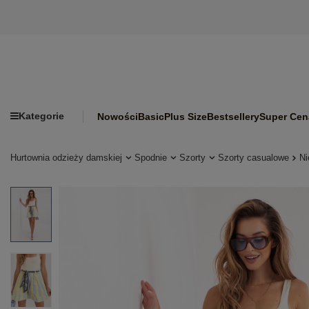
Kategorie
Nowości
Basic
Plus Size
Bestsellery
Super Cen
Hurtownia odzieży damskiej
Spodnie
Szorty
Szorty casualowe
Ni