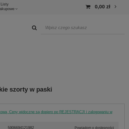
Listy
0,00 zł
akupowe
kie szorty w paski
rtową. Ceny widoczne są dopiero po REJESTRACJI i zalogowaniu w
5906694121982
Powiadom o dostępności