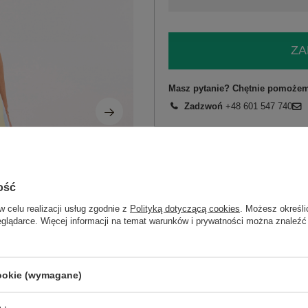
ZA
Masz pytanie? Chętnie pomożem
Zadzwoń
+48 601 547 740
skład materiału : 97% bawełna, 3% el
sposób prania : pranie w pralce w 30°
Kod produktu
IT-SN-97806-1.52
ość
Marka
MAYA
w celu realizacji usług zgodnie z
Polityką dotyczącą cookies
. Możesz określi
skład materiału
97% bawełna
3% el
eglądarce. Więcej informacji na temat warunków i prywatności można znaleźć
typ produktu
szorty materiałowe
okazja
codzienne
cookie (wymagane)
wzór
paski
dominujący