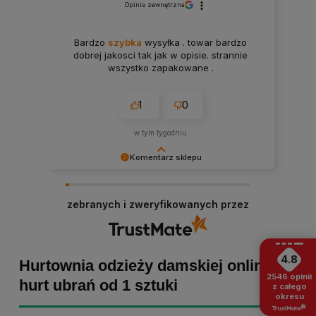
Opinia zewnętrzna
Bardzo
szybka
wysyłka . towar bardzo
dobrej jakosci tak jak w opisie. strannie
wszystko zapakowane .
1
0
w tym tygodniu
Komentarz sklepu
Paulina Grabarczyk dziękujemy za poświęcony
czas i dodaną opinię! Takie słowa dodają nam
zebranych i zweryfikowanych przez
skrzydeł, dlatego tym bardziej cieszymy się, że
zakup przebiegł pomyślnie. Obiecujemy
utrzymać dobrą passę - zapraszamy ponownie! :)
4.8
Hurtownia odzieży damskiej online -
2546
opinii
hurt ubrań od 1 sztuki
z całego
okresu