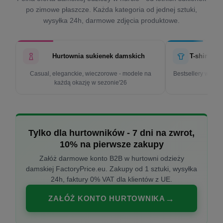
po zimowe płaszcze. Każda kategoria od jednej sztuki,
wysyłka 24h, darmowe zdjęcia produktowe.
Hurtownia sukienek damskich
T-shirty d
Casual, eleganckie, wieczorowe - modele na
Bestsellery w cen
każdą okazję w sezonie'26
k
Tylko dla hurtowników - 7 dni na zwrot,
10% na pierwsze zakupy
Załóż darmowe konto B2B w hurtowni odzieży
damskiej FactoryPrice.eu. Zakupy od 1 sztuki, wysyłka
24h, faktury 0% VAT dla klientów z UE.
ZAŁÓŻ KONTO HURTOWNIKA