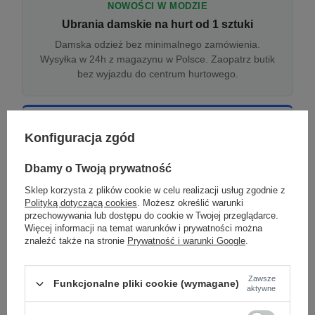
NOWOŚCI W MODZIE
Ubrania damskie na hurt od 1 sztuki
Damska odzież bez minimalnego zamówienia.
Wysyłka w 24h z magazynu w Polsce. Zaopatrz butik
bez wyjazdu do centrum hurtowego.
ONLINE
Konfiguracja zgód
Odzież damska hurtowo online
Internetowa hurtownia damska z plikiem XML/CSV.
Dbamy o Twoją prywatność
Integracja z WooCommerce, Shopify, BaseLinker.
Sklep korzysta z plików cookie w celu realizacji usług zgodnie z
Aktualizacja stanów co godzinę.
Polityką dotyczącą cookies
. Możesz określić warunki
przechowywania lub dostępu do cookie w Twojej przeglądarce.
Więcej informacji na temat warunków i prywatności można
znaleźć także na stronie
Prywatność i warunki Google
.
DROPSHIPPING
Damskie ubrania w dropshippingu
Zawsze
Funkcjonalne pliki cookie (wymagane)
Hurt odzieży damskiej z wysyłką na etykiecie Twojego
aktywne
sklepu w całej UE. Zero magazynu, zero
zamrożonego kapitału.