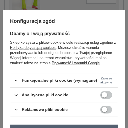
limonkowy
Konfiguracja zgód
Dbamy o Twoją prywatność
Sklep korzysta z plików cookie w celu realizacji usług zgodnie z
Polityką dotyczącą cookies
. Możesz określić warunki
-
+
One size
2016103241972
przechowywania lub dostępu do cookie w Twojej przeglądarce.
Więcej informacji na temat warunków i prywatności można
znaleźć także na stronie
Prywatność i warunki Google
.
różowy
Zawsze
Funkcjonalne pliki cookie (wymagane)
aktywne
Zobacz wszystkie kolory (+1)
Analityczne pliki cookie
ZALOGUJ SIĘ I ZOBACZ CENĘ
Reklamowe pliki cookie
Masz pytanie? Chętnie pomożemy.