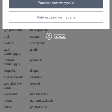
Potwierdzam wszystkie
Zadzwoń
+48 601 547 740
Zadaj pytanie
Potwierdzam wymagane
Kod produktu
DHJ-KMPL-15828
Marka
ITALY MODA
typ produktu
top+spodnie
styl
casual
okazja
codzienne
wzór
gładki
dominujący
materiał
poliester
dominujący
długość
długa
styl nogawek
szerokie
wysokość w
wysoki
pasie
kieszenie
bez kieszeni
rękaw
na ramiączkach
dekolt
prostokątny