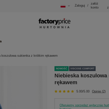
załóż
Zaloguj
/
konto
z
a
a koszulowa sukienka z krótkim rękawem
NOWOŚĆ
VISCOSE COMFORT
Niebieska koszulowa 
rękawem
5.00/5.00
Opinie (2)
Oferujemy sprzedaż wyłącznie hu