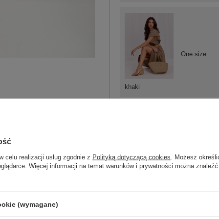
One size
khaki
ość
One size
w celu realizacji usług zgodnie z
Polityką dotyczącą cookies
. Możesz określi
eglądarce. Więcej informacji na temat warunków i prywatności można znaleźć
jasny beżowy
cookie (wymagane)