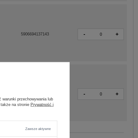
-
+
5906694137143
-
+
5906694137150
ć warunki przechowywania lub
 także na stronie
Prywatność i
Zawsze aktywne
Zobacz wszystkie kolory (+4)