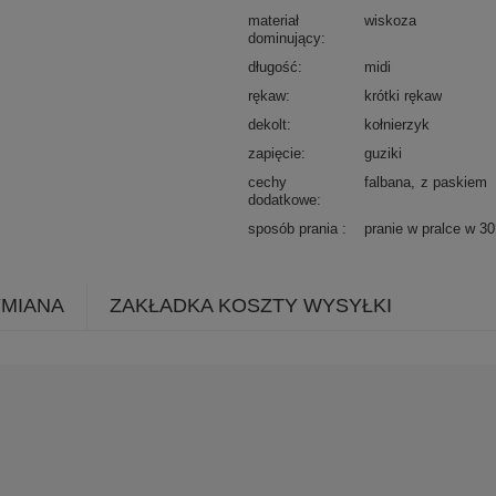
materiał
wiskoza
dominujący
długość
midi
rękaw
krótki rękaw
dekolt
kołnierzyk
zapięcie
guziki
cechy
falbana
z paskiem
dodatkowe
sposób prania
pranie w pralce w 3
YMIANA
ZAKŁADKA KOSZTY WYSYŁKI