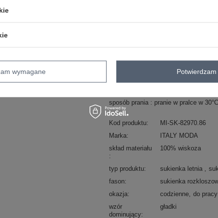
kie
ZA
kie
Masz pytanie? Chętnie pomożem
Zadzwoń
+48 601 547 740
dzam wymagane
Potwierdzam 
skład materiału : 100% wiskoza
sposób prania : pranie w pralce w 30°
Kod produktu
MI-SK-82970.86
Marka
ITALY MODA
skład materiału
100% wiskoza
typ produktu
sukienka letnia
su
fason
sukienka rozkloszo
okazja
codzienne
do pracy
wzór
gładki
dominujący