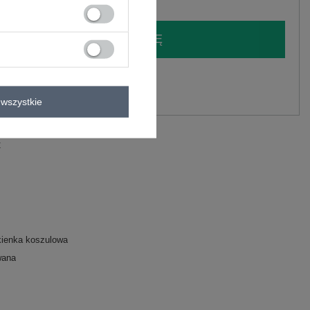
LOGUJ SIĘ I ZOBACZ CENĘ
y.
Zadaj pytanie
wszystkie
C
kienka koszulowa
wana