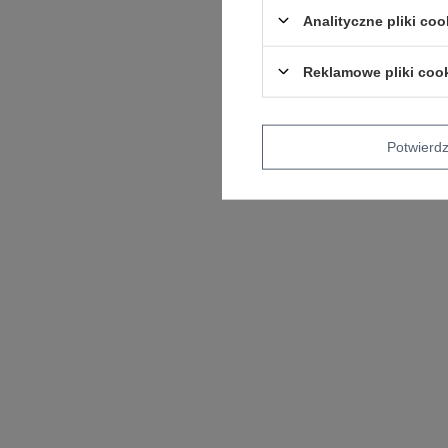
Analityczne pliki coo
Reklamowe pliki coo
Potwier