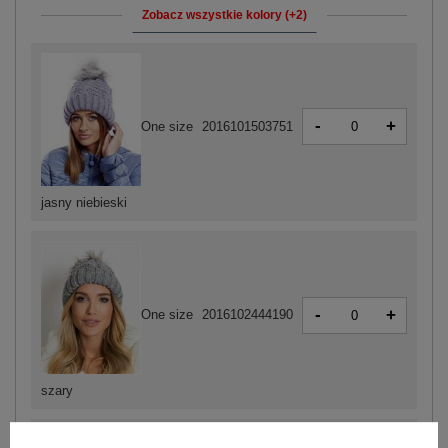
Zobacz wszystkie kolory (+2)
-
+
One size
2016101503751
jasny niebieski
-
+
One size
2016102444190
szary