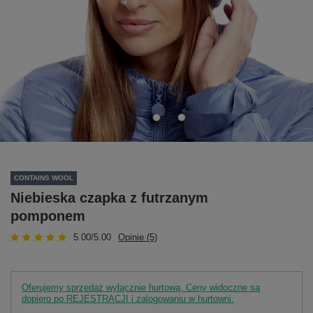
CONTAINS WOOL
Niebieska czapka z futrzanym
pomponem
5.00/5.00
Opinie (5)
Oferujemy sprzedaż wyłącznie hurtową. Ceny widoczne są
dopiero po REJESTRACJI i zalogowaniu w hurtowni.