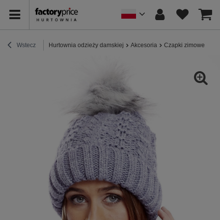
Wstecz
Hurtownia odzieży damskiej
Akcesoria
Czapki zimowe
Ni