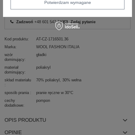
Potwierdzam wymagane
Masz pytanie? Chętnie pomożemy.
Zadzwoń
+48 601 547 740
Zadaj pytanie
Kod produktu
AT-CZ-1716501.36
Marka
WOOL FASHION ITALIA
wzór
gładki
dominujący
materiał
poliakryl
dominujący
skład materiału
70% poliakryl
30% wełna
sposób prania
pranie ręczne w 30°C
cechy
pompon
dodatkowe
OPIS PRODUKTU
OPINIE