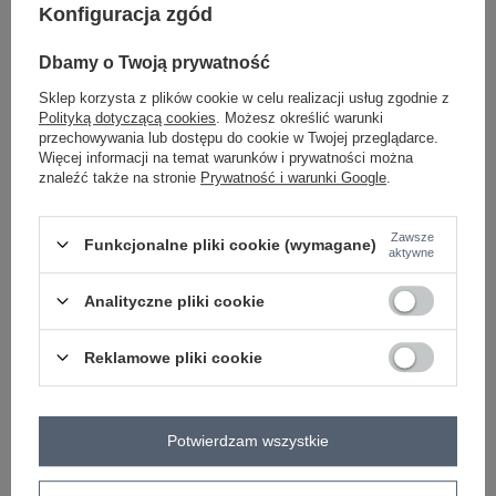
Konfiguracja zgód
-
+
One size
2016101503775
Dbamy o Twoją prywatność
Sklep korzysta z plików cookie w celu realizacji usług zgodnie z
Polityką dotyczącą cookies
. Możesz określić warunki
przechowywania lub dostępu do cookie w Twojej przeglądarce.
jasny szary
Więcej informacji na temat warunków i prywatności można
znaleźć także na stronie
Prywatność i warunki Google
.
Zawsze
Funkcjonalne pliki cookie (wymagane)
aktywne
-
+
One size
2016101503782
Analityczne pliki cookie
ciemny szary
Reklamowe pliki cookie
Zobacz wszystkie kolory (+2)
Potwierdzam wszystkie
ZALOGUJ SIĘ I ZOBACZ CENĘ