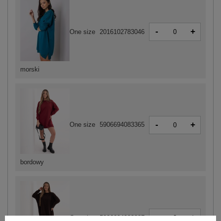
-
+
One size
2016102783046
morski
-
+
One size
5906694083365
bordowy
-
+
One size
5906694082887