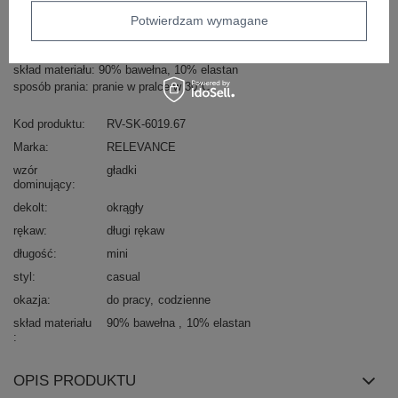
Zadzwoń
+48 601 547 740
Zadaj pytanie
Potwierdzam wymagane
Morska sukienka oversize Emille
skład materiału: 90% bawełna, 10% elastan
sposób prania: pranie w pralce w 30°C
Kod produktu
RV-SK-6019.67
Marka
RELEVANCE
wzór
gładki
dominujący
dekolt
okrągły
rękaw
długi rękaw
długość
mini
styl
casual
okazja
do pracy
codzienne
skład materiału
90% bawełna
10% elastan
OPIS PRODUKTU