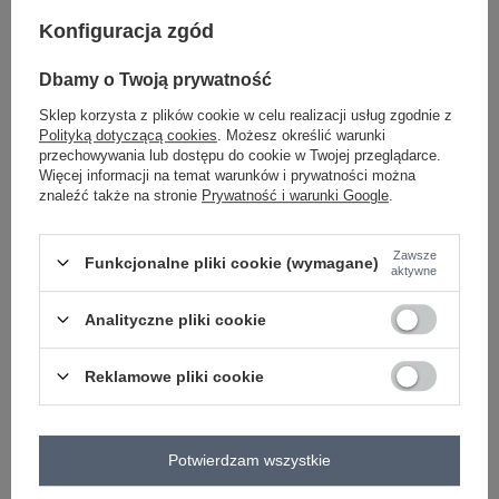
Konfiguracja zgód
ciemny brązowy
Dbamy o Twoją prywatność
Sklep korzysta z plików cookie w celu realizacji usług zgodnie z
Polityką dotyczącą cookies
. Możesz określić warunki
przechowywania lub dostępu do cookie w Twojej przeglądarce.
Więcej informacji na temat warunków i prywatności można
znaleźć także na stronie
Prywatność i warunki Google
.
-
+
One size
2016102783039
Zawsze
Funkcjonalne pliki cookie (wymagane)
aktywne
ciemny szary
Analityczne pliki cookie
Zobacz wszystkie kolory (+4)
Reklamowe pliki cookie
ZALOGUJ SIĘ I ZOBACZ CENĘ
Potwierdzam wszystkie
Masz pytanie? Chętnie pomożemy.