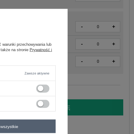
-
+
2016103193479
-
+
2016103193486
ć warunki przechowywania lub
 także na stronie
Prywatność i
-
+
2016103193493
Zawsze aktywne
Zobacz wszystkie kolory (+1)
LOGUJ SIĘ I ZOBACZ CENĘ
y.
wszystkie
Zadaj pytanie