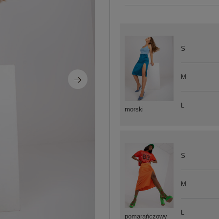
S
M
L
morski
S
M
L
pomarańczowy