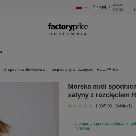
załóż
Zaloguj
/
konto
z
a
midi spódnica ołówkowa z imitacji satyny z rozcięciem RUE PARIS
Morska midi spódnica
satyny z rozcięciem
1.00/5.00
Opinie (1)
Oferujemy sprzedaż wyłącznie hu
hurtowni.