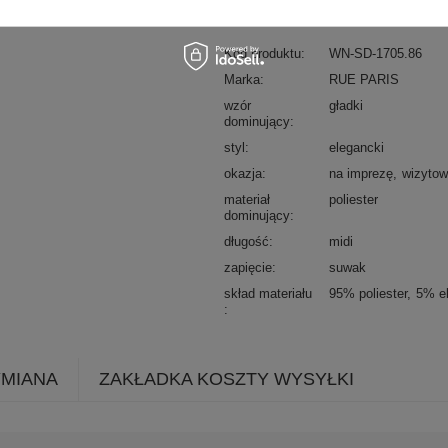
Kod produktu
WN-SD-1705.86
Marka
RUE PARIS
wzór
gładki
dominujący
styl
elegancki
okazja
na imprezę
wizyto
materiał
poliester
dominujący
długość
midi
zapięcie
suwak
skład materiału
95% poliester
5% e
YMIANA
ZAKŁADKA KOSZTY WYSYŁKI