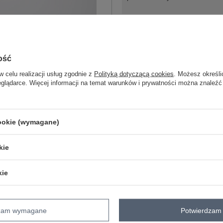
S
ość
M
w celu realizacji usług zgodnie z
Polityką dotyczącą cookies
. Możesz określi
eglądarce. Więcej informacji na temat warunków i prywatności można znaleźć
L
kobaltowy
cookie (wymagane)
kie
kie
ZA
Masz pytanie? Chętnie pomożem
dzam wymagane
Potwierdzam 
Zadzwoń
+48 601 547 740