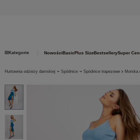
Kategorie
Nowości
Basic
Plus Size
Bestsellery
Super Cen
Hurtownia odzieży damskiej
Spódnice
Spódnice trapezowe
Morska 