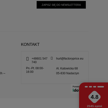
ZAPISZ SIĘ DO NEWSLETTERA
KONTAKT
+48601 547
hurt@factoryprice.eu
740
Pn.-Pt. 08:00-
Al. Katowicka 68
16:00
ch –
05-830
Nadarzyn
4.8
2545
opinii