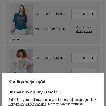
-
+
S/M
2016102847656
Powiadom o
L/XL
2016102847663
dostępności
morski
-
+
S/M
2016102847632
-
+
L/XL
2016102847649
Konfiguracja zgód
biały
Dbamy o Twoją prywatność
Sklep korzysta z plików cookie w celu realizacji usług zgodnie z
Polityką dotyczącą cookies
. Możesz określić warunki