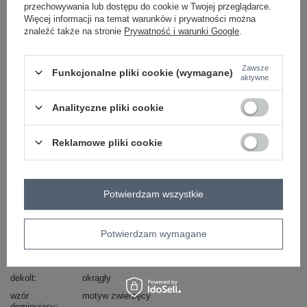
przechowywania lub dostępu do cookie w Twojej przeglądarce.
-
+
S/M
2016102847670
Więcej informacji na temat warunków i prywatności można
znaleźć także na stronie
Prywatność i warunki Google
.
czarny
Zawsze
Funkcjonalne pliki cookie (wymagane)
aktywne
Zobacz wszystkie kolory (+1)
Analityczne pliki cookie
Reklamowe pliki cookie
ZALOGUJ SIĘ I ZOBACZ CENĘ
Masz pytanie? Chętnie pomożemy.
Potwierdzam wszystkie
Zadzwoń
+48 601 547 740
Zadaj pytanie
Potwierdzam wymagane
Kod produktu
RV-BZ-6375.09P
Marka
RELEVANCE
dekolt
okrągły
wzór
motyw zwierzęcy
dominujący