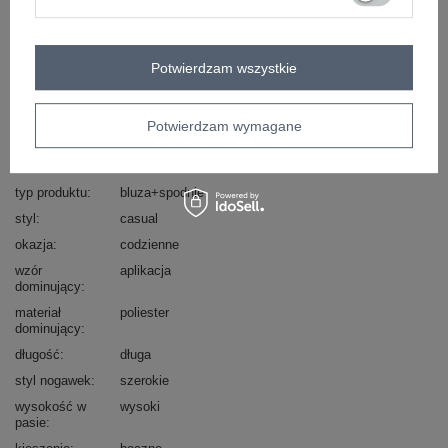
Zadzwoń
+48 601 547 740
Zadaj pytanie
skład materiału : 50% poliester, 45% wiskoza, 5%
Potwierdzam wszystkie
elastan
sposób prania : pranie w pralce w 30°C
Potwierdzam wymagane
Kod produktu
IT-KMPL-22211.31
Marka
RUE PARIS
typ produktu
bluza+spodnie
styl
casual
okazja
codzienne
wzór
aplikacja
dominujący
materiał
poliester
dominujący
długość
długa
styl nogawek
szerokie
wysokość w
wysoki
pasie