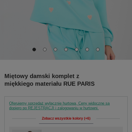
Miętowy damski komplet z
miękkiego materiału RUE PARIS
Oferujemy sprzedaż wyłącznie hurtową. Ceny widoczne są
dopiero po REJESTRACJI i zalogowaniu w hurtowni.
Zobacz wszystkie kolory (+6)