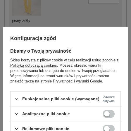
jasny żółty
Konfiguracja zgód
Dbamy o Twoją prywatność
-
+
One size
5906694098550
Sklep korzysta z plików cookie w celu realizacji usług zgodnie z
Polityką dotyczącą cookies
. Możesz określić warunki
przechowywania lub dostępu do cookie w Twojej przeglądarce.
beżowy
Więcej informacji na temat warunków i prywatności można
znaleźć także na stronie
Prywatność i warunki Google
.
Zobacz wszystkie kolory (+6)
Zawsze
Funkcjonalne pliki cookie (wymagane)
aktywne
ZALOGUJ SIĘ I ZOBACZ CENĘ
Analityczne pliki cookie
Masz pytanie? Chętnie pomożemy.
Reklamowe pliki cookie