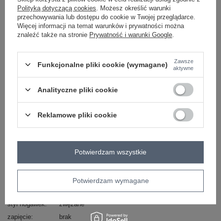
Masz pytanie? Chętnie pomożemy.
Polityką dotyczącą cookies
. Możesz określić warunki
Zadzwoń
+48 601 547 740
Zadaj pytanie
przechowywania lub dostępu do cookie w Twojej przeglądarce.
Więcej informacji na temat warunków i prywatności można
znaleźć także na stronie
Prywatność i warunki Google
.
skład materiału : 65% wiskoza, 30% bawełna , 5%
elastan
sposób prania : pranie w pralce w 30°C
Zawsze
Funkcjonalne pliki cookie (wymagane)
aktywne
Kod produktu
MI-SP-P6224.71
Analityczne pliki cookie
Marka
ITALY MODA
typ produktu
spodnie dresowe
Reklamowe pliki cookie
styl
casual
okazja
codzienne
wzór
gładki
dominujący
Potwierdzam wszystkie
materiał
wiskoza
dominujący
Potwierdzam wymagane
wysokość w
wysoki
pasie
styl nogawek
zwężane
zapięcie
brak