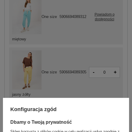
Powiadom o
One size
5906694089312
dostępności
miętowy
-
+
One size
5906694089305
jasny żółty
Konfiguracja zgód
ZALOGUJ SIĘ I ZOBACZ CENĘ
Dbamy o Twoją prywatność
Sklep korzysta z plików cookie w celu realizacji usług zgodnie z