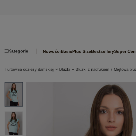
Kategorie
Nowości
Basic
Plus Size
Bestsellery
Super Cen
Hurtownia odzieży damskiej
Bluzki
Bluzki z nadrukiem
Miętowa blu