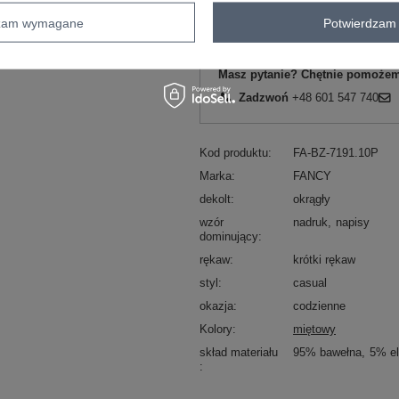
dzam wymagane
Potwierdzam 
ZA
Masz pytanie? Chętnie pomożem
Zadzwoń
+48 601 547 740
Kod produktu
FA-BZ-7191.10P
Marka
FANCY
dekolt
okrągły
wzór
nadruk
napisy
dominujący
rękaw
krótki rękaw
styl
casual
okazja
codzienne
Kolory
miętowy
skład materiału
95% bawełna
5% el