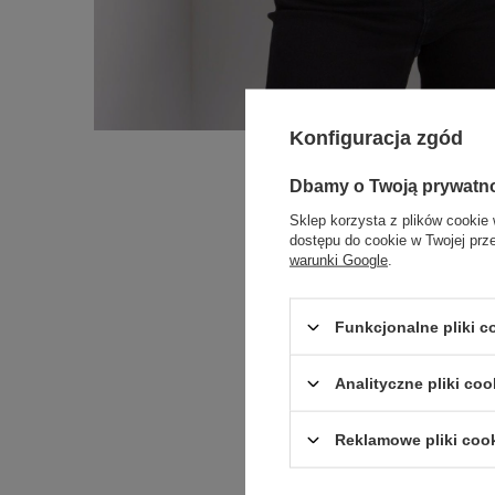
Konfiguracja zgód
Dbamy o Twoją prywatn
Sklep korzysta z plików cookie 
dostępu do cookie w Twojej prz
warunki Google
.
Funkcjonalne pliki 
Analityczne pliki coo
Reklamowe pliki coo