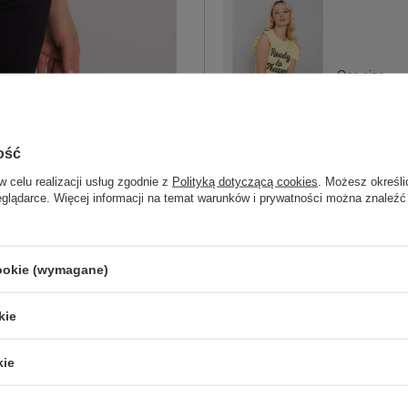
One size
jasny żółty
ość
w celu realizacji usług zgodnie z
Polityką dotyczącą cookies
. Możesz określi
eglądarce. Więcej informacji na temat warunków i prywatności można znaleźć
One size
cookie (wymagane)
czarny
kie
kie