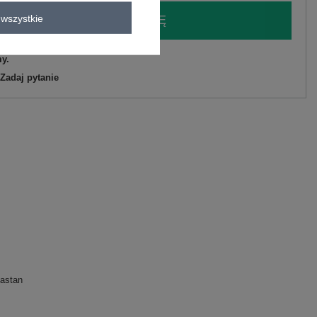
wszystkie
LOGUJ SIĘ I ZOBACZ CENĘ
y.
Zadaj pytanie
astan