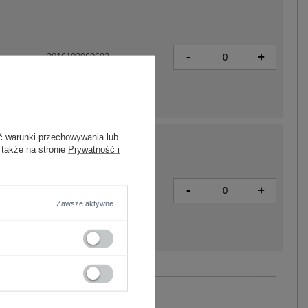
-
+
2016102969693
ć warunki przechowywania lub
 także na stronie
Prywatność i
-
+
2016102969679
Zawsze aktywne
Zobacz wszystkie kolory (+7)