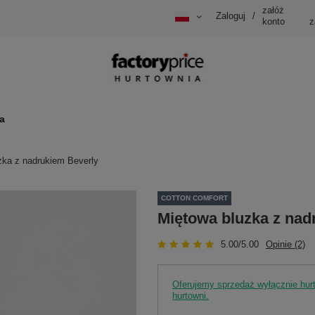
załóż
Zaloguj
/
konto
z
a
zka z nadrukiem Beverly
COTTON COMFORT
Miętowa bluzka z nad
5.00/5.00
Opinie (2)
Oferujemy sprzedaż wyłącznie hu
hurtowni.