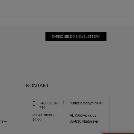
ZAPISZ SIĘ DO NEWSLETTERA
KONTAKT
+48601 547
hurt@factoryprice.eu
740
Pn.-Pt. 08:00-
Al. Katowicka 68
16:00
ch –
05-830
Nadarzyn