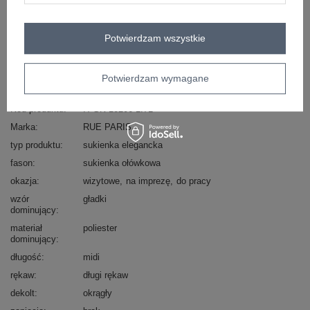
Masz pytanie? Chętnie pomożemy.
Zadzwoń
+48 601 547 740
Zadaj pytanie
Potwierdzam wszystkie
skład materiału : 95% poliester, 5% elastan
Potwierdzam wymagane
sposób prania : pranie w pralce w 30°C
Kod produktu
IT-SK-18206-1.71
Marka
RUE PARIS
typ produktu
sukienka elegancka
fason
sukienka ołówkowa
okazja
wizytowe
na imprezę
do pracy
wzór
gładki
dominujący
materiał
poliester
dominujący
długość
midi
rękaw
długi rękaw
dekolt
okrągły