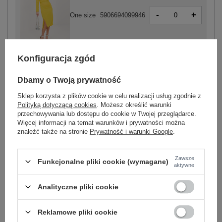
-
+
One size
5906694099946
żółty
Konfiguracja zgód
Dbamy o Twoją prywatność
Sklep korzysta z plików cookie w celu realizacji usług zgodnie z
Polityką dotyczącą cookies
. Możesz określić warunki
-
+
One size
5906694060908
przechowywania lub dostępu do cookie w Twojej przeglądarce.
Więcej informacji na temat warunków i prywatności można
znaleźć także na stronie
Prywatność i warunki Google
.
bordowy
Zawsze
Funkcjonalne pliki cookie (wymagane)
aktywne
Zobacz wszystkie kolory (+1)
Analityczne pliki cookie
ZALOGUJ SIĘ I ZOBACZ CENĘ
Reklamowe pliki cookie