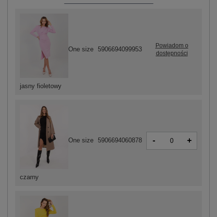
Powiadom o
One size
5906694099953
dostępności
jasny fioletowy
-
+
One size
5906694060878
czarny