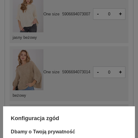
-
+
One size
5906694073007
jasny beżowy
-
+
One size
5906694073014
beżowy
Konfiguracja zgód
-
+
One size
5906694072994
Dbamy o Twoją prywatność