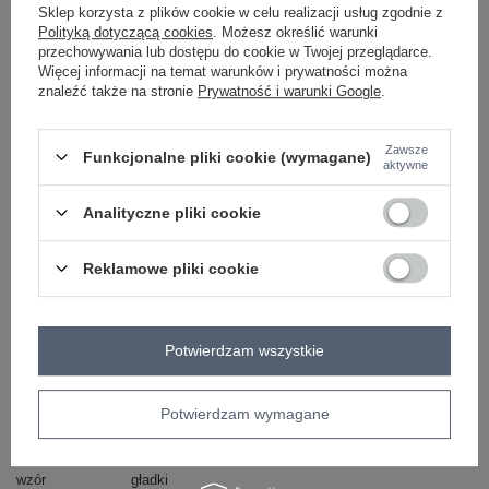
Sklep korzysta z plików cookie w celu realizacji usług zgodnie z
Polityką dotyczącą cookies
. Możesz określić warunki
przechowywania lub dostępu do cookie w Twojej przeglądarce.
ciemny brązowy
Więcej informacji na temat warunków i prywatności można
znaleźć także na stronie
Prywatność i warunki Google
.
ZALOGUJ SIĘ I ZOBACZ CENĘ
Zawsze
Funkcjonalne pliki cookie (wymagane)
aktywne
Masz pytanie? Chętnie pomożemy.
Analityczne pliki cookie
Zadzwoń
+48 601 547 740
Zadaj pytanie
Reklamowe pliki cookie
skład materiału : 65% akryl, 17% poliamid, 9%
wiskoza, 9% wełny
sposób prania : pranie ręczne
Potwierdzam wszystkie
Kod produktu
CH-SW-72996.26
Marka
CHARISMA
Potwierdzam wymagane
styl
casual
okazja
codzienne
wzór
gładki