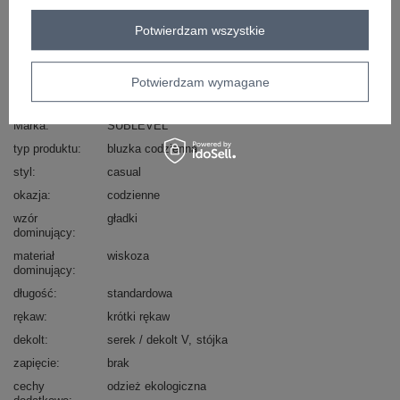
Zadzwoń
+48 601 547 740
Zadaj pytanie
Potwierdzam wszystkie
skład materiału : 100% wiskoza
sposób prania : pranie w pralce w 30°C
Potwierdzam wymagane
Kod produktu
D73761M11173A
Marka
SUBLEVEL
typ produktu
bluzka codzienna
styl
casual
okazja
codzienne
wzór
gładki
dominujący
materiał
wiskoza
dominujący
długość
standardowa
rękaw
krótki rękaw
dekolt
serek / dekolt V
stójka
zapięcie
brak
cechy
odzież ekologiczna