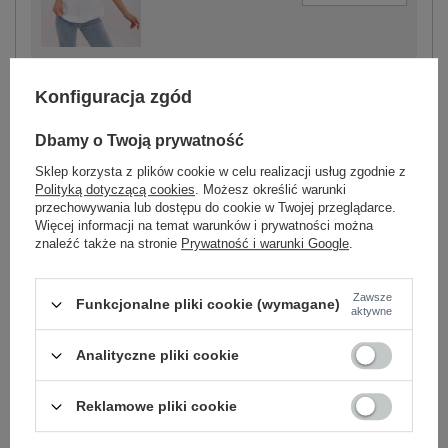
biały
Konfiguracja zgód
Dbamy o Twoją prywatność
-
+
S
4063813794753
Sklep korzysta z plików cookie w celu realizacji usług zgodnie z
Polityką dotyczącą cookies
. Możesz określić warunki
-
przechowywania lub dostępu do cookie w Twojej przeglądarce.
+
XXL
4063813794791
Więcej informacji na temat warunków i prywatności można
znaleźć także na stronie
Prywatność i warunki Google
.
szaro-niebieski
Zawsze
Funkcjonalne pliki cookie (wymagane)
Zobacz wszystkie kolory (+1)
aktywne
Analityczne pliki cookie
ZALOGUJ SIĘ I ZOBACZ CENĘ
Reklamowe pliki cookie
Masz pytanie? Chętnie pomożemy.