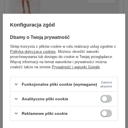
camelowy
Konfiguracja zgód
Dbamy o Twoją prywatność
Sklep korzysta z plików cookie w celu realizacji usług zgodnie z
-
Polityką dotyczącą cookies
. Możesz określić warunki
+
One size
5906694069994
przechowywania lub dostępu do cookie w Twojej przeglądarce.
Więcej informacji na temat warunków i prywatności można
znaleźć także na stronie
Prywatność i warunki Google
.
beżowy
Zawsze
Funkcjonalne pliki cookie (wymagane)
aktywne
Zobacz wszystkie kolory (+2)
Analityczne pliki cookie
ZALOGUJ SIĘ I ZOBACZ CENĘ
Reklamowe pliki cookie
Masz pytanie? Chętnie pomożemy.