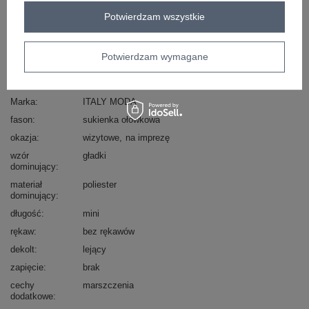
Zadzwoń
+48 601 547 740
Zadaj pytanie
Potwierdzam wszystkie
skład materiału : 90% poliester, 10% wiskoza
sposób prania : pranie w pralce w 30°C
Potwierdzam wymagane
Kod produktu
IT-SK-21857.21P
Marka
ITALY MODA
fason
sukienka ołówkowa
okazja
wizytowe
na imprezę
wzór
gładki
dominujący
materiał
poliester
dominujący
długość
mini
rękaw
bez rękawów
dekolt
lejący
zapięcie
brak
cechy
marszczenia
dodatkowe