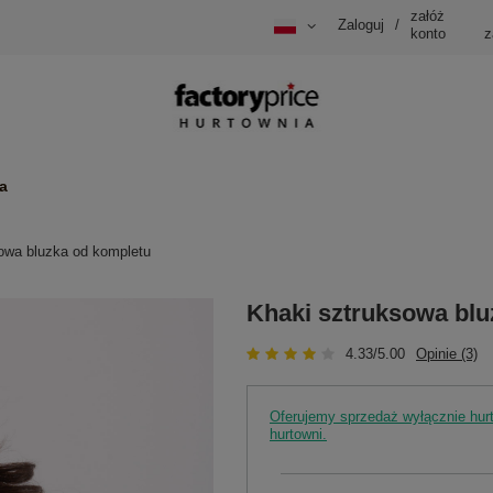
załóż
Zaloguj
/
konto
z
a
owa bluzka od kompletu
Khaki sztruksowa blu
4.33/5.00
Opinie (3)
Oferujemy sprzedaż wyłącznie hu
hurtowni.