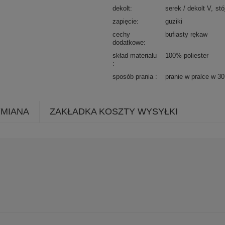
dekolt
serek / dekolt V
stó
zapięcie
guziki
cechy
bufiasty rękaw
dodatkowe
skład materiału
100% poliester
sposób prania
pranie w pralce w 3
YMIANA
ZAKŁADKA KOSZTY WYSYŁKI