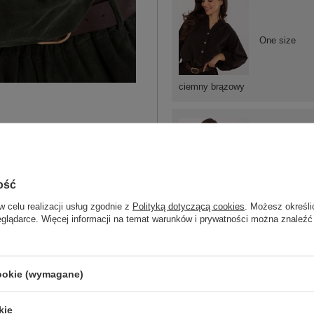
One size
ciemny brązowy
One size
ość
w celu realizacji usług zgodnie z
Polityką dotyczącą cookies
. Możesz określi
eglądarce. Więcej informacji na temat warunków i prywatności można znaleźć
czarny
cookie (wymagane)
kie