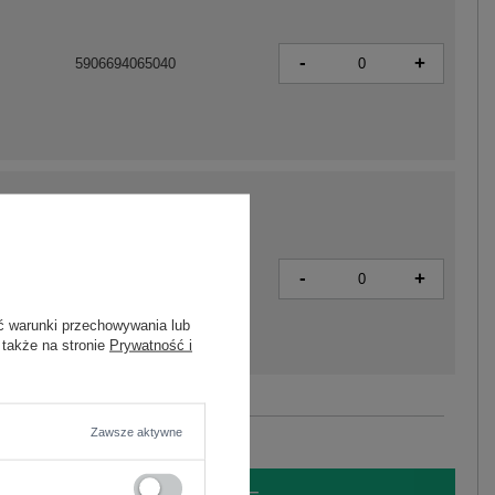
-
+
5906694065040
-
+
5906694064999
ć warunki przechowywania lub
 także na stronie
Prywatność i
Zobacz wszystkie kolory (+3)
Zawsze aktywne