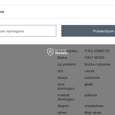
ZA
kie
Masz pytanie? Chętnie pomożem
Zadzwoń
+48 601 547 740
dzam wymagane
Potwierdzam 
skład materiału : 100% poliester
sposób prania : pranie w pralce w 30°
Kod produktu
IT-KS-233607.63
Marka
ITALY MODA
typ produktu
bluzka codzienna
styl
casual
okazja
codzienne
wzór
gładki
dominujący
materiał
poliester
dominujący
długość
standardowa
rękaw
długi rękaw