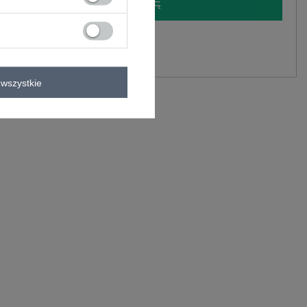
LOGUJ SIĘ I ZOBACZ CENĘ
y.
Zadaj pytanie
wszystkie
C