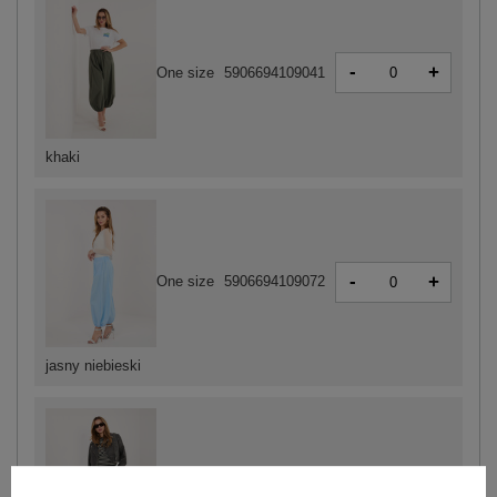
-
+
One size
5906694109041
khaki
-
+
One size
5906694109072
jasny niebieski
-
+
One size
5906694109034