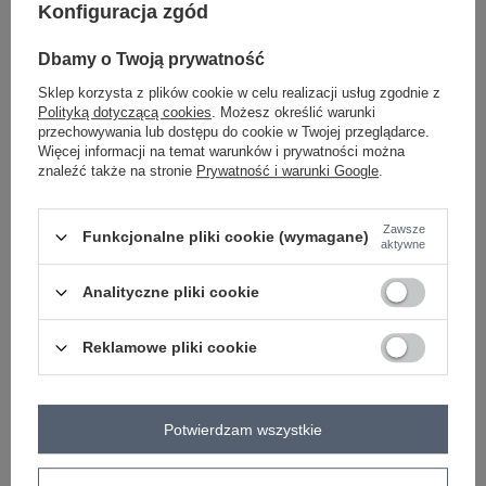
Konfiguracja zgód
Dbamy o Twoją prywatność
czarny
Sklep korzysta z plików cookie w celu realizacji usług zgodnie z
Polityką dotyczącą cookies
. Możesz określić warunki
przechowywania lub dostępu do cookie w Twojej przeglądarce.
Zobacz wszystkie kolory (+4)
Więcej informacji na temat warunków i prywatności można
znaleźć także na stronie
Prywatność i warunki Google
.
ZALOGUJ SIĘ I ZOBACZ CENĘ
Zawsze
Funkcjonalne pliki cookie (wymagane)
aktywne
Masz pytanie? Chętnie pomożemy.
Analityczne pliki cookie
Zadzwoń
+48 601 547 740
Zadaj pytanie
Reklamowe pliki cookie
skład materiału : 66% bawełna, 29% poliamid , 5%
elastan
sposób prania : pranie w pralce w 30°C
Potwierdzam wszystkie
Kod produktu
IT-SP-FL10309.60
Marka
RUE PARIS