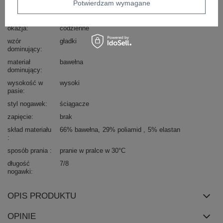
typ produktu
spodnie spadochronowe
Potwierdzam wymagane
styl
casual
okazja
codzienne
wzór
gładki
dominujący
materiał
bawełna
dominujący
wysokość w
wysoki
pasie
styl nogawek
ściągacze
zapięcie
brak
skład materiału
66% bawełna
29% poliamid
5% elastan
sposób prania
pranie w pralce w 30°C
długość
7/8
nogawki
OPIS PRODUKTU
OPINIE