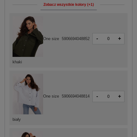
Zobacz wszystkie kolory (+1)
-
+
One size
5906694048852
khaki
-
+
One size
5906694048814
biały