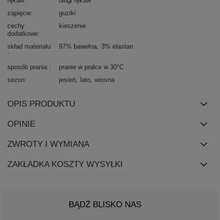
rękaw
długi rękaw
zapięcie
guziki
cechy
kieszenie
dodatkowe
skład materiału
97% bawełna
3% elastan
sposób prania
pranie w pralce w 30°C
sezon
jesień
lato
wiosna
OPIS PRODUKTU
OPINIE
ZWROTY I WYMIANA
ZAKŁADKA KOSZTY WYSYŁKI
BĄDŹ BLISKO NAS