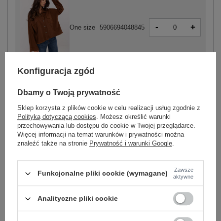
-
+
One size
5906694048845
brązowy
Konfiguracja zgód
Dbamy o Twoją prywatność
Sklep korzysta z plików cookie w celu realizacji usług zgodnie z
Polityką dotyczącą cookies
. Możesz określić warunki
-
+
One size
5906694048869
przechowywania lub dostępu do cookie w Twojej przeglądarce.
Więcej informacji na temat warunków i prywatności można
znaleźć także na stronie
Prywatność i warunki Google
.
ciemny beżowy
Zawsze
Funkcjonalne pliki cookie (wymagane)
aktywne
Zobacz wszystkie kolory (+1)
Analityczne pliki cookie
ZALOGUJ SIĘ I ZOBACZ CENĘ