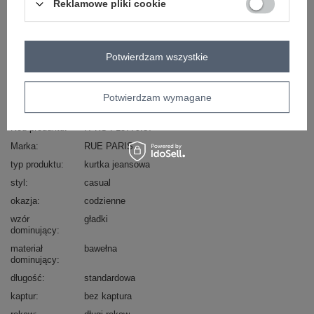
Reklamowe pliki cookie
Masz pytanie? Chętnie pomożemy.
Zadzwoń
+48 601 547 740
Zadaj pytanie
Potwierdzam wszystkie
skład materiału : 97% bawełna, 3% elastan
Potwierdzam wymagane
sposób prania : pranie w pralce w 30°C
Kod produktu
IT-KS-FL5779.87
Marka
RUE PARIS
typ produktu
kurtka jeansowa
styl
casual
okazja
codzienne
wzór
gładki
dominujący
materiał
bawełna
dominujący
długość
standardowa
kaptur
bez kaptura