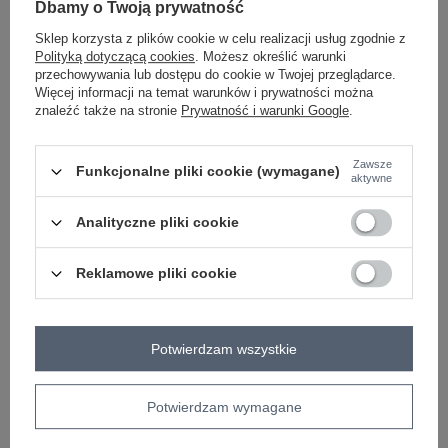
Dbamy o Twoją prywatność
Sklep korzysta z plików cookie w celu realizacji usług zgodnie z
-
+
2XL
2016102852735
Polityką dotyczącą cookies
. Możesz określić warunki
przechowywania lub dostępu do cookie w Twojej przeglądarce.
Więcej informacji na temat warunków i prywatności można
znaleźć także na stronie
Prywatność i warunki Google
.
czarny
Zawsze
Funkcjonalne pliki cookie (wymagane)
aktywne
ZALOGUJ SIĘ I ZOBACZ CENĘ
Analityczne pliki cookie
Masz pytanie? Chętnie pomożemy.
Reklamowe pliki cookie
Zadzwoń
+48 601 547 740
Zadaj pytanie
Kod produktu
RV-BZ-6294.06P
Potwierdzam wszystkie
Marka
BASIC FEEL GOOD
wzór
gładki
Potwierdzam wymagane
dominujący
dekolt
łódka