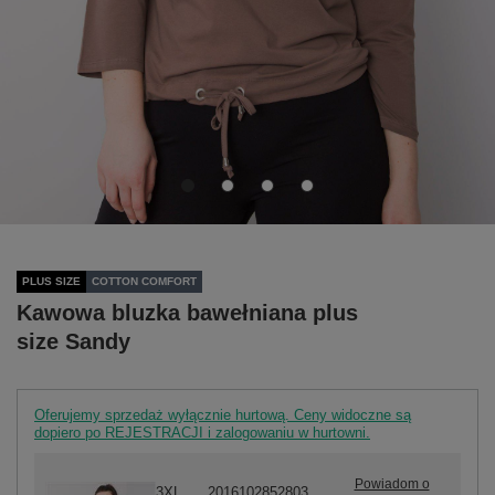
PLUS SIZE
COTTON COMFORT
Kawowa bluzka bawełniana plus
size Sandy
Oferujemy sprzedaż wyłącznie hurtową. Ceny widoczne są
dopiero po REJESTRACJI i zalogowaniu w hurtowni.
Powiadom o
3XL
2016102852803