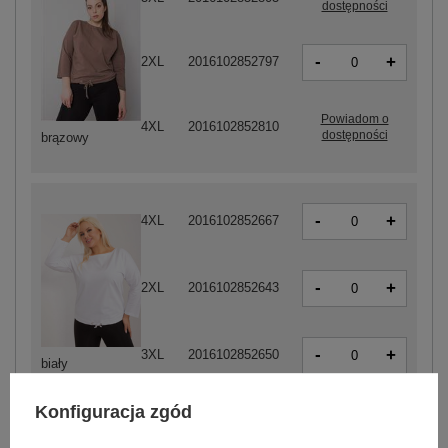
dostępności
-
+
2XL
2016102852797
Powiadom o
4XL
2016102852810
dostępności
brązowy
-
+
4XL
2016102852667
-
+
2XL
2016102852643
-
+
3XL
2016102852650
biały
Konfiguracja zgód