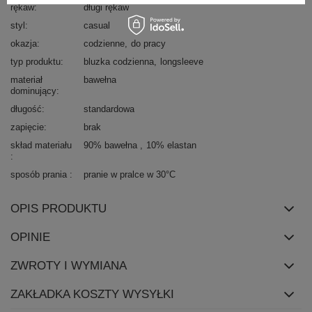
rękaw
długi rękaw
styl
casual
okazja
codzienne
do pracy
typ produktu
bluzka codzienna
longsleeve
materiał
bawełna
dominujący
długość
standardowa
zapięcie
brak
skład materiału
90% bawełna
10% elastan
sposób prania
pranie w pralce w 30°C
OPIS PRODUKTU
OPINIE
ZWROTY I WYMIANA
ZAKŁADKA KOSZTY WYSYŁKI