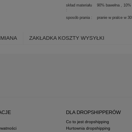
skład materiału
90% bawełna
10% 
sposób prania
pranie w pralce w 3
YMIANA
ZAKŁADKA KOSZTY WYSYŁKI
ACJE
DLA DROPSHIPPERÓW
Co to jest dropshipping
ywatności
Hurtownia dropshipping