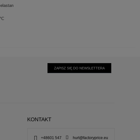
elastan
0°C
ZAPISZ SIĘ DO NEWSLETTERA
KONTAKT
+48601 547
hurt@factoryprice.eu