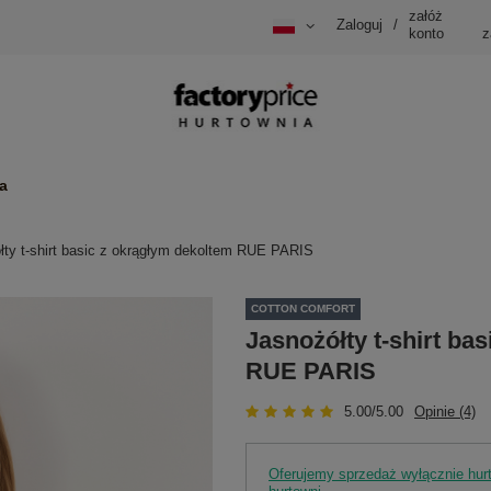
załóż
Zaloguj
/
konto
z
a
łty t-shirt basic z okrągłym dekoltem RUE PARIS
COTTON COMFORT
Jasnożółty t-shirt ba
RUE PARIS
5.00/5.00
Opinie (4)
Oferujemy sprzedaż wyłącznie hu