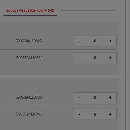
Zobacz wszystkie kolory (+2)
-
+
5906694110825
-
+
5906694110832
-
+
5906694110788
-
+
5906694110795