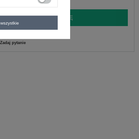
LOGUJ SIĘ I ZOBACZ CENĘ
wszystkie
y.
Zadaj pytanie