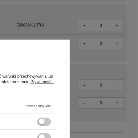
-
+
5906694110764
-
+
5906694110771
ć warunki przechowywania lub
 także na stronie
Prywatność i
-
+
5906694110801
-
+
5906694110818
Zawsze aktywne
Zobacz wszystkie kolory (+2)