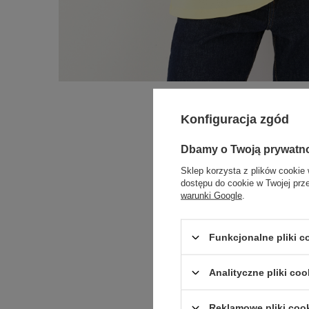
Konfiguracja zgód
Dbamy o Twoją prywatn
Sklep korzysta z plików cookie 
dostępu do cookie w Twojej prz
warunki Google
.
Funkcjonalne pliki 
Analityczne pliki coo
Reklamowe pliki coo