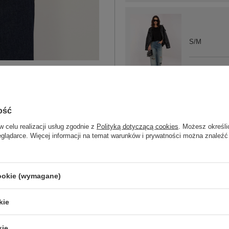
S/M
L/XL
czarny
ość
w celu realizacji usług zgodnie z
Polityką dotyczącą cookies
. Możesz określi
eglądarce. Więcej informacji na temat warunków i prywatności można znaleźć
S/M
L/XL
cookie (wymagane)
jasny niebieski
kie
kie