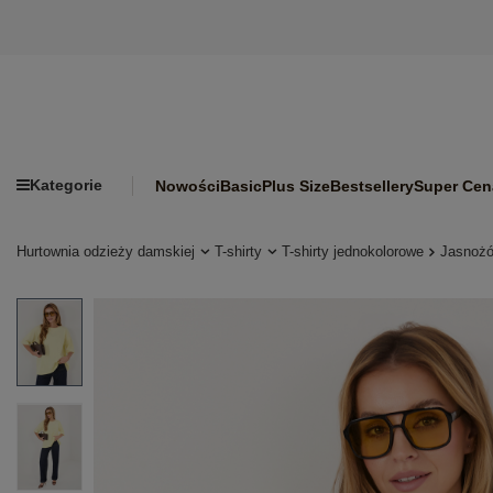
Kategorie
Nowości
Basic
Plus Size
Bestsellery
Super Cen
Hurtownia odzieży damskiej
T-shirty
T-shirty jednokolorowe
Jasnożó