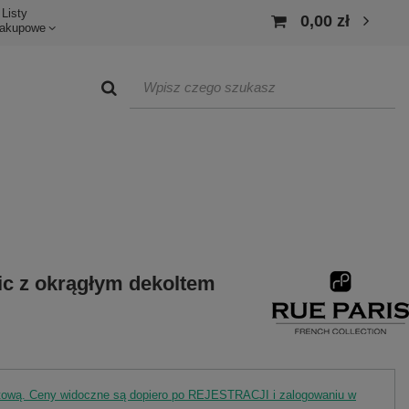
Listy
0,00 zł
akupowe
sic z okrągłym dekoltem
rtową. Ceny widoczne są dopiero po REJESTRACJI i zalogowaniu w