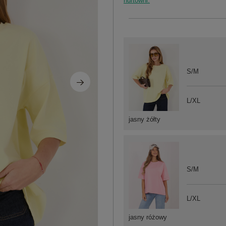
hurtowni.
S/M
L/XL
jasny żółty
S/M
L/XL
jasny różowy