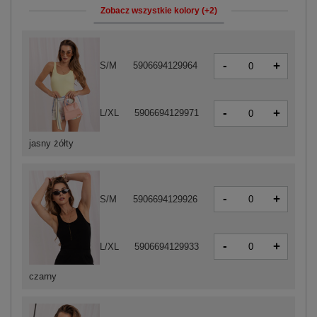
Zobacz wszystkie kolory (+2)
-
+
S/M
5906694129964
-
+
L/XL
5906694129971
jasny żółty
-
+
S/M
5906694129926
-
+
L/XL
5906694129933
czarny