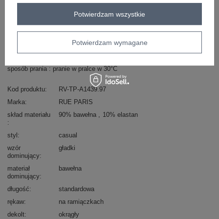
Potwierdzam wszystkie
Masz pytanie? Chętnie pomożemy.
Zadzwoń
+48 601 547 740
Zadaj pytanie
Potwierdzam wymagane
skład materiału : 90% bawełna , 10% elastan
sposób prania : pranie w pralce w 30°C
Kod produktu
RV-TP-A1439.97
Marka
RUE PARIS
skład materiału
90% bawełna
10% elastan
styl
casual
wzór
gładki
dominujący
materiał
bawełna
dominujący
długość
standardowa
rękaw
na ramiączkach
dekolt
okrągły