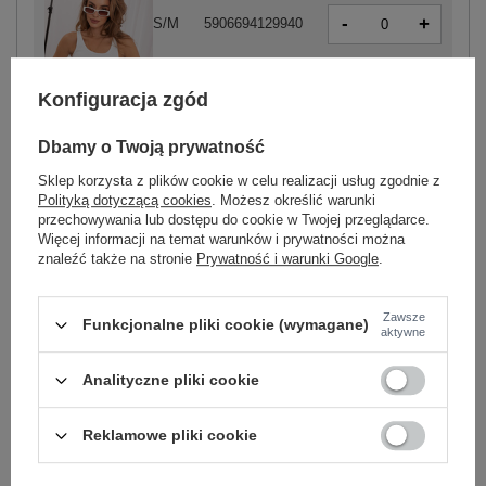
-
+
S/M
5906694129940
-
+
L/XL
5906694129957
Konfiguracja zgód
biały
Dbamy o Twoją prywatność
Sklep korzysta z plików cookie w celu realizacji usług zgodnie z
Polityką dotyczącą cookies
. Możesz określić warunki
przechowywania lub dostępu do cookie w Twojej przeglądarce.
-
+
S/M
5906694129988
Więcej informacji na temat warunków i prywatności można
znaleźć także na stronie
Prywatność i warunki Google
.
-
+
L/XL
5906694129995
Zawsze
Funkcjonalne pliki cookie (wymagane)
aktywne
jasny różowy
Analityczne pliki cookie
Zobacz wszystkie kolory (+2)
Reklamowe pliki cookie
ZALOGUJ SIĘ I ZOBACZ CENĘ