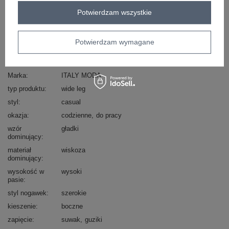
Zadzwoń
+48 601 547 740
Zadaj pytanie
Potwierdzam wszystkie
skład materiału : 55% wiskoza, 45% poliuretan
sposób prania : pranie w pralce w 30°C
Potwierdzam wymagane
Kod produktu
IT-SP-FL10013.87
Marka
ITALY MODA
typ produktu
wide leg
styl
casual
okazja
codzienne
do pracy
wzór
gładki
dominujący
materiał
wiskoza
dominujący
wysokość w
wysoki
pasie
styl nogawek
szerokie
kieszenie
boczne
zapięcie
suwak
guziki