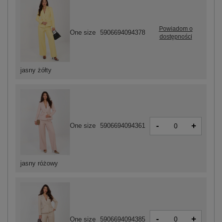
Powiadom o
One size
5906694094378
dostępności
jasny żółty
-
+
One size
5906694094361
jasny różowy
-
+
One size
5906694094385