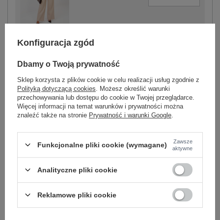
beżowy
Konfiguracja zgód
Dbamy o Twoją prywatność
Sklep korzysta z plików cookie w celu realizacji usług zgodnie z
-
Polityką dotyczącą cookies
. Możesz określić warunki
+
One size
5906694094354
przechowywania lub dostępu do cookie w Twojej przeglądarce.
Więcej informacji na temat warunków i prywatności można
znaleźć także na stronie
Prywatność i warunki Google
.
czarny
Zawsze
Funkcjonalne pliki cookie (wymagane)
aktywne
Zobacz wszystkie kolory (+1)
Analityczne pliki cookie
ZALOGUJ SIĘ I ZOBACZ CENĘ
Reklamowe pliki cookie
Masz pytanie? Chętnie pomożemy.