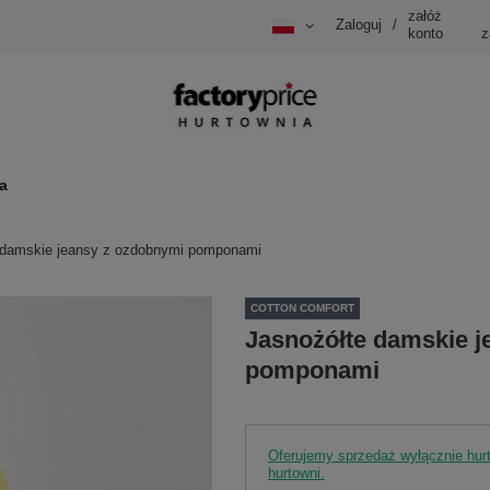
załóż
Zaloguj
/
konto
z
a
 damskie jeansy z ozdobnymi pomponami
COTTON COMFORT
Jasnożółte damskie j
pomponami
Oferujemy sprzedaż wyłącznie hu
hurtowni.