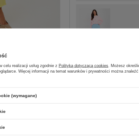
One size
jasny niebieski
ość
w celu realizacji usług zgodnie z
Polityką dotyczącą cookies
. Możesz określi
eglądarce. Więcej informacji na temat warunków i prywatności można znaleźć
cookie (wymagane)
ZA
kie
Masz pytanie? Chętnie pomożem
Zadzwoń
+48 601 547 740
kie
skład materiału : 97% bawełna, 3% el