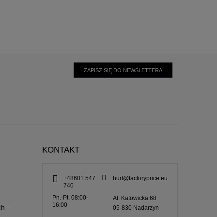
ZAPISZ SIĘ DO NEWSLETTERA
KONTAKT
+48601 547
hurt@factoryprice.eu
740
Pn.-Pt. 08:00-
Al. Katowicka 68
16:00
ch –
05-830
Nadarzyn