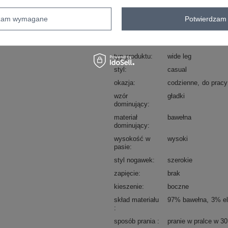
sposób prania : pranie w pralce w 30°
dzam wymagane
Potwierdzam 
Kod produktu
IT-SP-FL9997.76
Marka
ITALY MODA
typ produktu
wide leg
styl
casual
okazja
codzienne
do pracy
wzór
gładki
dominujący
materiał
bawełna
dominujący
wysokość w
wysoki
pasie
styl nogawek
szerokie
zapięcie
brak
kieszenie
boczne
skład materiału
97% bawełna
3% el
sposób prania
pranie w pralce w 3