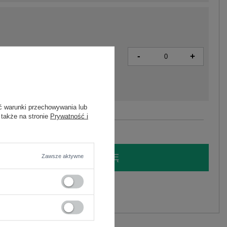
-
+
5906694094224
ć warunki przechowywania lub
 także na stronie
Prywatność i
Zobacz wszystkie kolory (+3)
LOGUJ SIĘ I ZOBACZ CENĘ
Zawsze aktywne
y.
Zadaj pytanie
astan