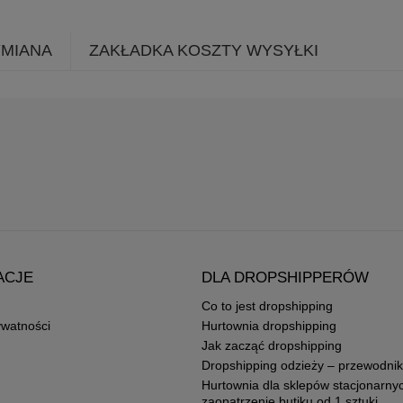
YMIANA
ZAKŁADKA KOSZTY WYSYŁKI
ACJE
DLA DROPSHIPPERÓW
Co to jest dropshipping
ywatności
Hurtownia dropshipping
Jak zacząć dropshipping
Dropshipping odzieży – przewodnik
Hurtownia dla sklepów stacjonarny
zaopatrzenie butiku od 1 sztuki