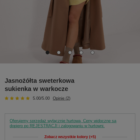
Jasnożółta sweterkowa
sukienka w warkocze
5.00/5.00
Opinie (2)
Oferujemy sprzedaż wyłącznie hurtową. Ceny widoczne są
dopiero po REJESTRACJI i zalogowaniu w hurtowni.
Zobacz wszystkie kolory (+5)