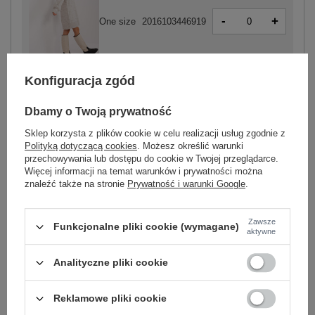
-
+
One size
2016103446919
jasny beżowy
Konfiguracja zgód
Dbamy o Twoją prywatność
Sklep korzysta z plików cookie w celu realizacji usług zgodnie z
Polityką dotyczącą cookies
. Możesz określić warunki
-
+
One size
2016103446827
przechowywania lub dostępu do cookie w Twojej przeglądarce.
Więcej informacji na temat warunków i prywatności można
znaleźć także na stronie
Prywatność i warunki Google
.
ciemny beżowy
Zawsze
Funkcjonalne pliki cookie (wymagane)
aktywne
Zobacz wszystkie kolory (+5)
Analityczne pliki cookie
ZALOGUJ SIĘ I ZOBACZ CENĘ
Reklamowe pliki cookie