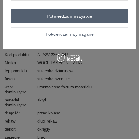
Masz pytanie? Chętnie pomożemy.
Zadzwoń
+48 601 547 740
Zadaj pytanie
Potwierdzam wszystkie
skład materiału : 42% akryl, 28% nylon, 30%
Potwierdzam wymagane
poliester
sposób prania : pranie ręczne
Kod produktu
AT-SW-2367.76P
Marka
WOOL FASHION ITALIA
typ produktu
sukienka dzianinowa
fason
sukienka oversize
wzór
urozmaicona faktura materiału
dominujący
materiał
akryl
dominujący
długość
przed kolano
rękaw
długi rękaw
dekolt
okrągły
zapięcie
brak