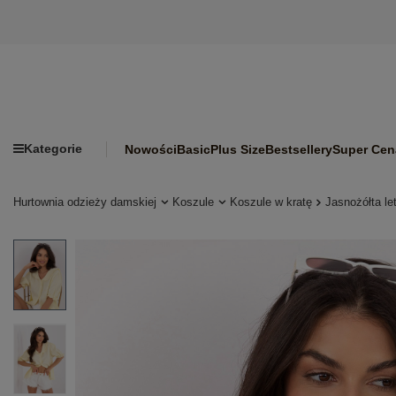
Kategorie
Nowości
Basic
Plus Size
Bestsellery
Super Cen
Hurtownia odzieży damskiej
Koszule
Koszule w kratę
Jasnożółta le