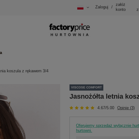
załóż
Zaloguj
/
konto
z
a
tnia koszula z rękawem 3/4
VISCOSE COMFORT
Jasnożółta letnia kos
4.67/5.00
Opinie (3)
Oferujemy sprzedaż wyłącznie hu
hurtowni.