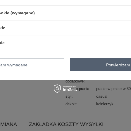
Marka
ITALY MODA
skład materiału
100% wiskoza
cookie (wymagane)
typ produktu
koszula casualowa
kie
okazja
codzienne
do pracy
wzór
nadruk
krata
dominujący
kie
materiał
wiskoza
dominujący
długość
standardowa
dzam wymagane
Potwierdzam 
zapięcie
guziki
cechy
falbana
bufiasty rę
dodatkowe
sposób prania
pranie w pralce w 3
styl
casual
dekolt
kołnierzyk
YMIANA
ZAKŁADKA KOSZTY WYSYŁKI