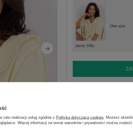
One size
jasny żółty
ZA
Masz pytanie? Chętnie pomożem
Zadzwoń
+48 601 547 740
ość
skład materiału : 100% wiskoza
sposób prania : pranie w pralce w 30°
w celu realizacji usług zgodnie z
Polityką dotyczącą cookies
. Możesz określi
eglądarce. Więcej informacji na temat warunków i prywatności można znaleźć
Kod produktu
MI-KS-3927671.05P