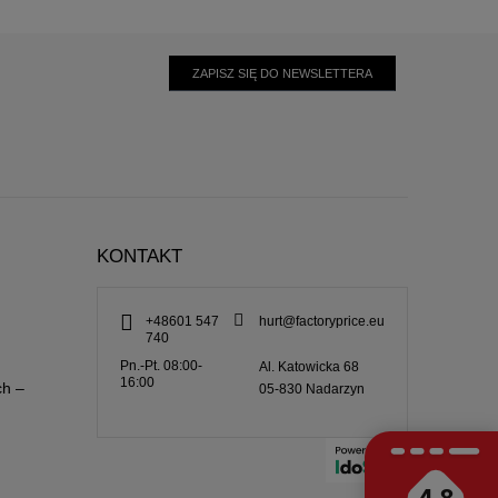
ZAPISZ SIĘ DO NEWSLETTERA
KONTAKT
+48601 547
hurt@factoryprice.eu
740
Pn.-Pt. 08:00-
Al. Katowicka 68
16:00
ch –
05-830
Nadarzyn
4.8