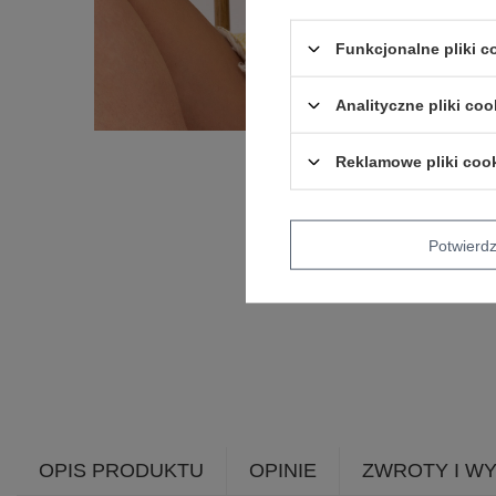
Funkcjonalne pliki 
Analityczne pliki coo
Reklamowe pliki coo
Potwier
OPIS PRODUKTU
OPINIE
ZWROTY I W