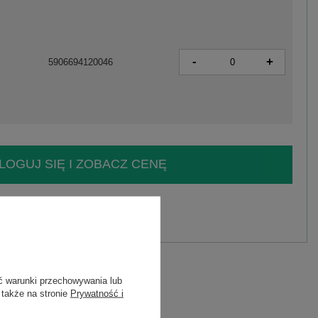
-
+
5906694120046
LOGUJ SIĘ I ZOBACZ CENĘ
y.
Zadaj pytanie
C
ć warunki przechowywania lub
 także na stronie
Prywatność i