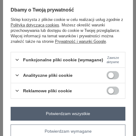
-
+
One size
5906694116957
Dbamy o Twoją prywatność
Sklep korzysta z plików cookie w celu realizacji usług zgodnie z
Polityką dotyczącą cookies
. Możesz określić warunki
jasny różowy
przechowywania lub dostępu do cookie w Twojej przeglądarce.
Więcej informacji na temat warunków i prywatności można
znaleźć także na stronie
Prywatność i warunki Google
.
Zobacz wszystkie kolory (+1)
Zawsze
Funkcjonalne pliki cookie (wymagane)
aktywne
ZALOGUJ SIĘ I ZOBACZ CENĘ
Analityczne pliki cookie
Masz pytanie? Chętnie pomożemy.
Zadzwoń
+48 601 547 740
Zadaj pytanie
Reklamowe pliki cookie
skład materiału : 49% poliester, 30% lyocell, 21%
wiskoza
Potwierdzam wszystkie
sposób prania : pranie w pralce w 30°C
Kod produktu
IT-SD-FL10325.00
Potwierdzam wymagane