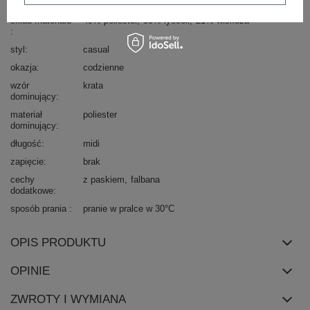
Marka
ITALY MODA
skład materiału
49% poliester
30% lyocell
21% wiskoza
styl
casual
okazja
codzienne
wzór
krata
dominujący
materiał
poliester
dominujący
długość
midi
zapięcie
brak
cechy
z paskiem
falbana
dodatkowe
sposób prania
pranie w pralce w 30°C
OPIS PRODUKTU
OPINIE
ZWROTY I WYMIANA