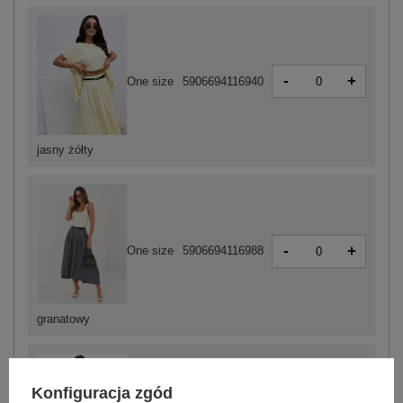
-
+
One size
5906694116940
jasny żółty
-
+
One size
5906694116988
granatowy
Konfiguracja zgód