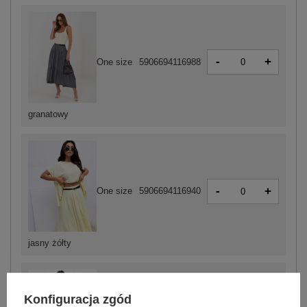
-
+
One size
5906694116988
granatowy
-
+
One size
5906694116940
jasny żółty
Konfiguracja zgód