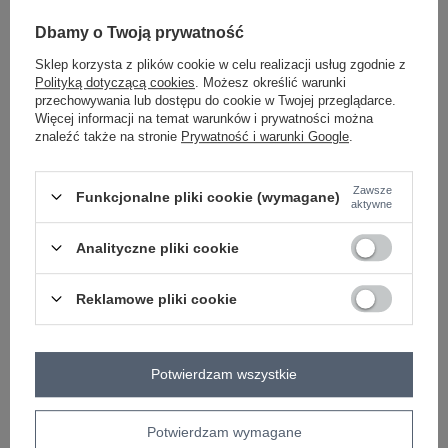
-
+
One size
5906694116957
Dbamy o Twoją prywatność
Sklep korzysta z plików cookie w celu realizacji usług zgodnie z
Polityką dotyczącą cookies
. Możesz określić warunki
jasny różowy
przechowywania lub dostępu do cookie w Twojej przeglądarce.
Więcej informacji na temat warunków i prywatności można
znaleźć także na stronie
Prywatność i warunki Google
.
Zobacz wszystkie kolory (+1)
Zawsze
Funkcjonalne pliki cookie (wymagane)
aktywne
ZALOGUJ SIĘ I ZOBACZ CENĘ
Analityczne pliki cookie
Masz pytanie? Chętnie pomożemy.
Zadzwoń
+48 601 547 740
Zadaj pytanie
Reklamowe pliki cookie
skład materiału : 49% poliester, 30% lyocell, 21%
wiskoza
Potwierdzam wszystkie
sposób prania : pranie w pralce w 30°C
Kod produktu
IT-SD-FL10325.01
Potwierdzam wymagane