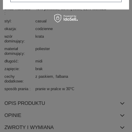
Marka
ITALY MODA
skład materiału
49% poliester
30% lyocell
21% wiskoza
styl
casual
okazja
codzienne
wzór
krata
dominujący
materiał
poliester
dominujący
długość
midi
zapięcie
brak
cechy
z paskiem
falbana
dodatkowe
sposób prania
pranie w pralce w 30°C
OPIS PRODUKTU
OPINIE
ZWROTY I WYMIANA