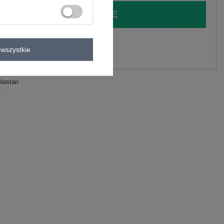
LOGUJ SIĘ I ZOBACZ CENĘ
y.
wszystkie
Zadaj pytanie
elastan
C