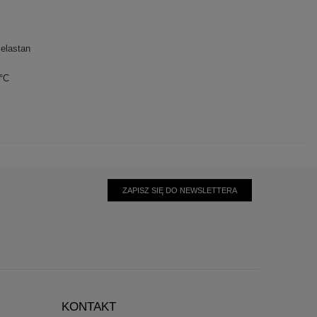
elastan
0°C
ZAPISZ SIĘ DO NEWSLETTERA
KONTAKT