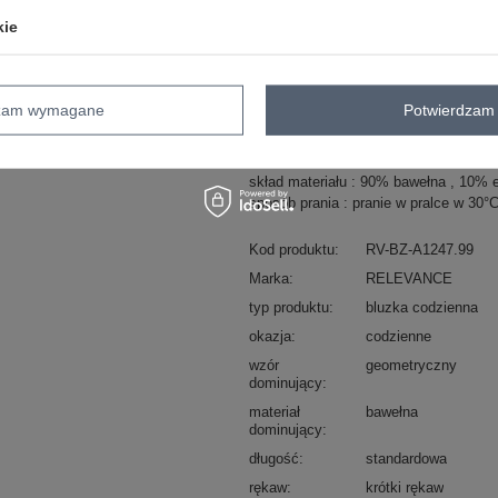
kie
ZA
Masz pytanie? Chętnie pomożem
dzam wymagane
Potwierdzam 
Zadzwoń
+48 601 547 740
skład materiału : 90% bawełna , 10% 
sposób prania : pranie w pralce w 30°
Kod produktu
RV-BZ-A1247.99
Marka
RELEVANCE
typ produktu
bluzka codzienna
okazja
codzienne
wzór
geometryczny
dominujący
materiał
bawełna
dominujący
długość
standardowa
rękaw
krótki rękaw