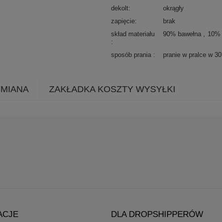
dekolt
okrągły
zapięcie
brak
skład materiału
90% bawełna
10% 
sposób prania
pranie w pralce w 3
YMIANA
ZAKŁADKA KOSZTY WYSYŁKI
ACJE
DLA DROPSHIPPERÓW