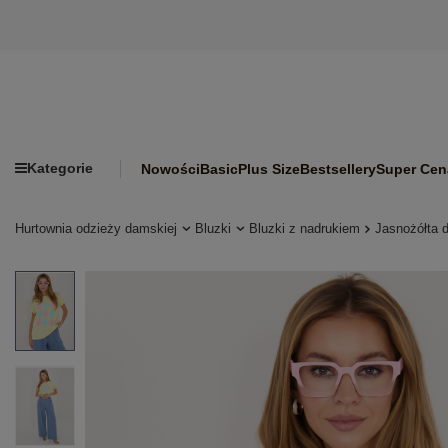
Kategorie
Nowości
Basic
Plus Size
Bestsellery
Super Cen
Hurtownia odzieży damskiej
Bluzki
Bluzki z nadrukiem
Jasnożółta 