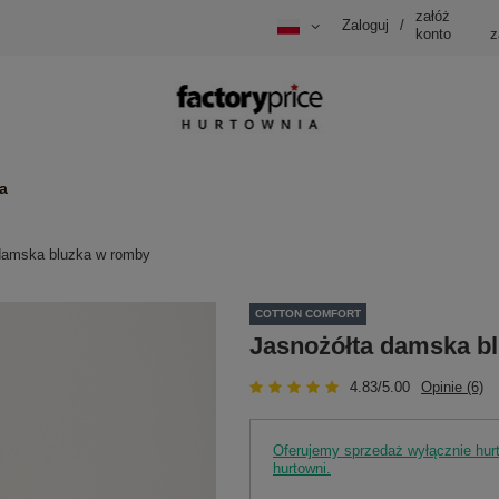
załóż
Zaloguj
/
konto
z
a
damska bluzka w romby
COTTON COMFORT
Jasnożółta damska b
4.83/5.00
Opinie (6)
Oferujemy sprzedaż wyłącznie hu
hurtowni.