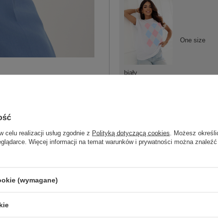
One size
biały
ość
w celu realizacji usług zgodnie z
Polityką dotyczącą cookies
. Możesz określi
One size
eglądarce. Więcej informacji na temat warunków i prywatności można znaleźć
jasny różowy
cookie (wymagane)
kie