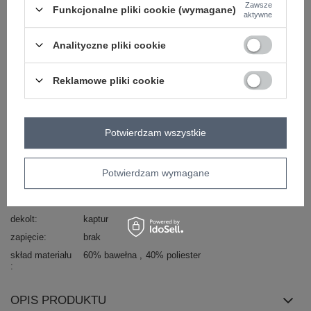
Zawsze
Funkcjonalne pliki cookie (wymagane)
aktywne
Kod produktu
LC-SW-0237.26P
Analityczne pliki cookie
Marka
RUE PARIS
typ produktu
sweter ażurowy
Reklamowe pliki cookie
styl
casual
okazja
codzienne
do pracy
wzór
ażurowy
Potwierdzam wszystkie
dominujący
materiał
bawełna
dominujący
Potwierdzam wymagane
długość
standardowa
rękaw
długi rękaw
dekolt
kaptur
zapięcie
brak
skład materiału
60% bawełna
40% poliester
OPIS PRODUKTU