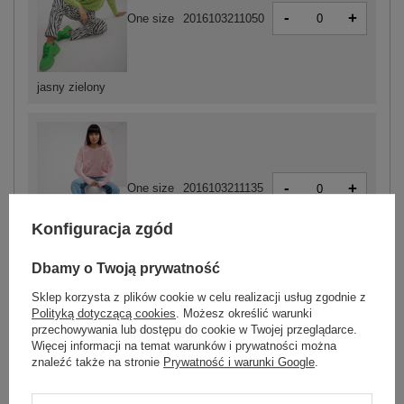
-
+
One size
2016103211050
jasny zielony
-
+
One size
2016103211135
Konfiguracja zgód
jasny różowy
Dbamy o Twoją prywatność
Sklep korzysta z plików cookie w celu realizacji usług zgodnie z
Polityką dotyczącą cookies
. Możesz określić warunki
ZALOGUJ SIĘ I ZOBACZ CENĘ
przechowywania lub dostępu do cookie w Twojej przeglądarce.
Więcej informacji na temat warunków i prywatności można
znaleźć także na stronie
Prywatność i warunki Google
.
Masz pytanie? Chętnie pomożemy.
Zadzwoń
+48 601 547 740
Zadaj pytanie