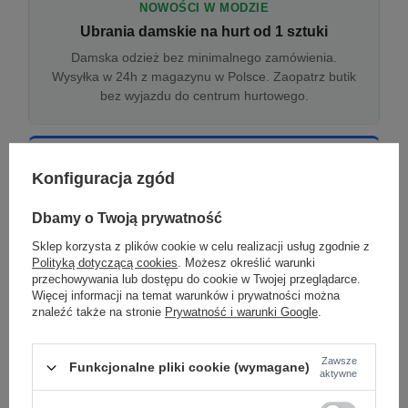
NOWOŚCI W MODZIE
Ubrania damskie na hurt od 1 sztuki
Damska odzież bez minimalnego zamówienia.
Wysyłka w 24h z magazynu w Polsce. Zaopatrz butik
bez wyjazdu do centrum hurtowego.
ONLINE
Konfiguracja zgód
Odzież damska hurtowo online
Internetowa hurtownia damska z plikiem XML/CSV.
Dbamy o Twoją prywatność
Integracja z WooCommerce, Shopify, BaseLinker.
Sklep korzysta z plików cookie w celu realizacji usług zgodnie z
Aktualizacja stanów co godzinę.
Polityką dotyczącą cookies
. Możesz określić warunki
przechowywania lub dostępu do cookie w Twojej przeglądarce.
Więcej informacji na temat warunków i prywatności można
znaleźć także na stronie
Prywatność i warunki Google
.
DROPSHIPPING
Damskie ubrania w dropshippingu
Zawsze
Funkcjonalne pliki cookie (wymagane)
Hurt odzieży damskiej z wysyłką na etykiecie Twojego
aktywne
sklepu w całej UE. Zero magazynu, zero
zamrożonego kapitału.