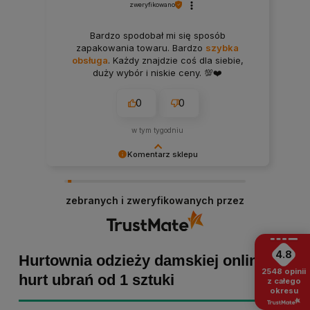
zweryfikowano
Bardzo spodobał mi się sposób
zapakowania towaru. Bardzo
szybka
obsługa
. Każdy znajdzie coś dla siebie,
duży wybór i niskie ceny. 💯❤️
0
0
w tym tygodniu
Komentarz sklepu
Bartosz dziękujemy za poświęcony czas i dodaną
opinię! Takie słowa dodają nam skrzydeł, dlatego
zebranych i zweryfikowanych przez
tym bardziej cieszymy się, że zakup przebiegł
pomyślnie. Obiecujemy utrzymać dobrą passę -
zapraszamy ponownie! :)
4.8
Hurtownia odzieży damskiej online -
2548
opinii
hurt ubrań od 1 sztuki
z całego
okresu