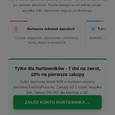
po zimowe płaszcze. Każda kategoria od jednej sztuki,
wysyłka 24h, darmowe zdjęcia produktowe.
Hurtownia sukienek damskich
T-shirty d
Casual, eleganckie, wieczorowe - modele na
Bestsellery w cen
każdą okazję w sezonie'26
k
Tylko dla hurtowników - 7 dni na zwrot,
10% na pierwsze zakupy
Załóż darmowe konto B2B w hurtowni odzieży
damskiej FactoryPrice.eu. Zakupy od 1 sztuki, wysyłka
24h, faktury 0% VAT dla klientów z UE.
ZAŁÓŻ KONTO HURTOWNIKA