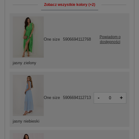
Zobacz wszystkie kolory (+2)
Powiadom o
One size
5906694112768
dostępności
jasny zielony
-
+
One size
5906694112713
jasny niebieski