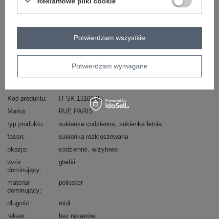
Reklamowe pliki cookie
Masz pytanie? Chętnie pomożemy.
Zadzwoń
+48 601 547 740
Zadaj pytanie
Potwierdzam wszystkie
skład materiału : 70% poliester, 25% wiskoza , 5%
Potwierdzam wymagane
elastan
sposób prania : pranie w pralce w 30°C
Kod produktu
IT-SK-13166.85
Marka
RUE PARIS
typ produktu
sukienka codzienna
sukienka letnia
fason
sukienka rozkloszowana
okazja
codzienne
wizytowe
wzór
gładki
dominujący
materiał
poliester
dominujący
długość
midi
rękaw
bez rękawów