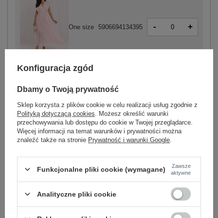
-
+
One size
5906694134395
jasny różowy
Konfiguracja zgód
Dbamy o Twoją prywatność
Sklep korzysta z plików cookie w celu realizacji usług zgodnie z
Polityką dotyczącą cookies
. Możesz określić warunki
-
+
One size
5906694134401
przechowywania lub dostępu do cookie w Twojej przeglądarce.
Więcej informacji na temat warunków i prywatności można
znaleźć także na stronie
Prywatność i warunki Google
.
camelowy
Zawsze
Funkcjonalne pliki cookie (wymagane)
aktywne
Zobacz wszystkie kolory (+2)
Analityczne pliki cookie
ZALOGUJ SIĘ I ZOBACZ CENĘ