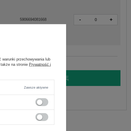
-
+
5906694081668
Zobacz wszystkie kolory (+1)
ć warunki przechowywania lub
 także na stronie
Prywatność i
LOGUJ SIĘ I ZOBACZ CENĘ
Zawsze aktywne
y.
Zadaj pytanie
C