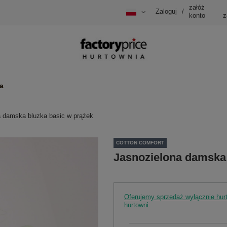
załóż
Zaloguj
/
konto
z
a
a damska bluzka basic w prążek
COTTON COMFORT
Jasnozielona damska 
Oferujemy sprzedaż wyłącznie hu
hurtowni.