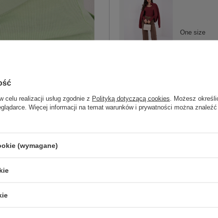
One size
bordowy
ość
w celu realizacji usług zgodnie z
Polityką dotyczącą cookies
. Możesz określi
eglądarce. Więcej informacji na temat warunków i prywatności można znaleźć
ZA
cookie (wymagane)
Masz pytanie? Chętnie pomożem
Zadzwoń
+48 601 547 740
kie
kie
skład materiału : 100% bawełna
sposób prania : pranie w pralce w 30°