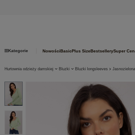
Kategorie
Nowości
Basic
Plus Size
Bestsellery
Super Cen
Hurtownia odzieży damskiej
Bluzki
Bluzki longsleeves
Jasnozielon