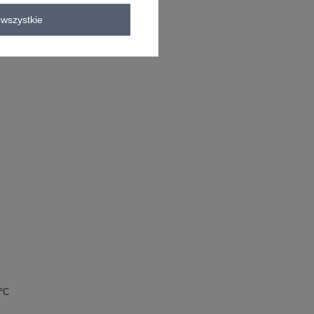
wszystkie
bluzka codzienna
longsleeve
0°C