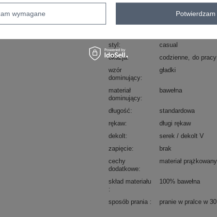
Kod produktu
WT-BZ-A1076.15
dzam wymagane
Potwierdzam 
Marka
WESTEENE
typ produktu
bluzka dopasowana
styl
casual
okazja
codzienne
do pracy
wzór
gładki
dominujący
materiał
bawełna
dominujący
długość
standardowa
rękaw
długi rękaw
dekolt
serek / dekolt V
zapięcie
brak
cechy
materiał prążkowany
dodatkowe
skład materiału
100% bawełna
sposób prania
pranie w pralce w 3