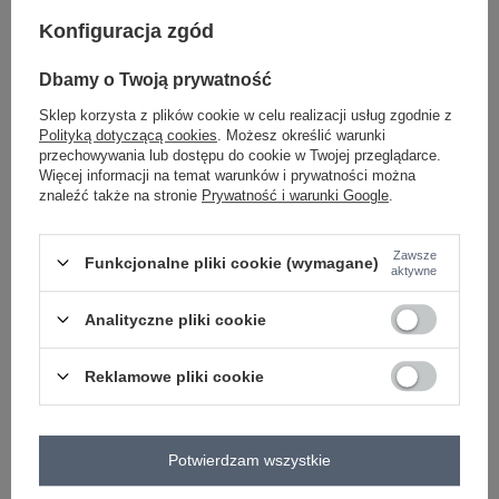
Konfiguracja zgód
-
+
One size
2016103137879
Dbamy o Twoją prywatność
Sklep korzysta z plików cookie w celu realizacji usług zgodnie z
Polityką dotyczącą cookies
. Możesz określić warunki
fluo zielony
przechowywania lub dostępu do cookie w Twojej przeglądarce.
Więcej informacji na temat warunków i prywatności można
znaleźć także na stronie
Prywatność i warunki Google
.
Zawsze
Funkcjonalne pliki cookie (wymagane)
-
+
One size
2016103137824
aktywne
Analityczne pliki cookie
koralowy
Reklamowe pliki cookie
Zobacz wszystkie kolory (+1)
Potwierdzam wszystkie
ZALOGUJ SIĘ I ZOBACZ CENĘ