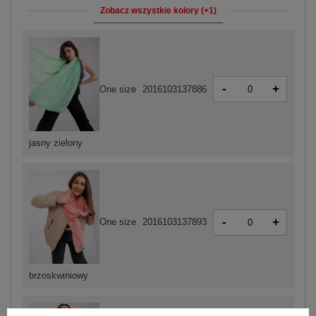
Zobacz wszystkie kolory (+1)
-
+
One size
2016103137886
jasny zielony
-
+
One size
2016103137893
brzoskwiniowy