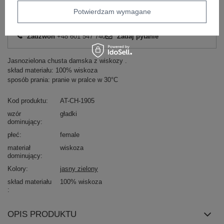
Potwierdzam wymagane
Masz pytanie? Chętnie pomożemy.
Zadzwoń
+48 601 547 740
Zadaj pytanie
Jasnozielona chusta damska z wiskozy .
skład materiału: 100% wiskoza
sposób prania: pranie w pralce w 30°C
Kod produktu
AT-CH-1905
wzór
gładki
dominujący
płeć
female
materiał
wiskoza
dominujący
Kolory
jasny zielony
skład materiału
100% wiskoza
OPIS PRODUKTU