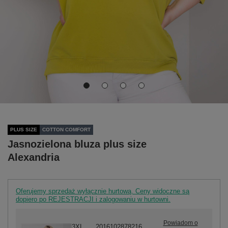
PLUS SIZE
COTTON COMFORT
Jasnozielona bluza plus size
Alexandria
Oferujemy sprzedaż wyłącznie hurtową. Ceny widoczne są
dopiero po REJESTRACJI i zalogowaniu w hurtowni.
Powiadom o
3XL
2016102878216