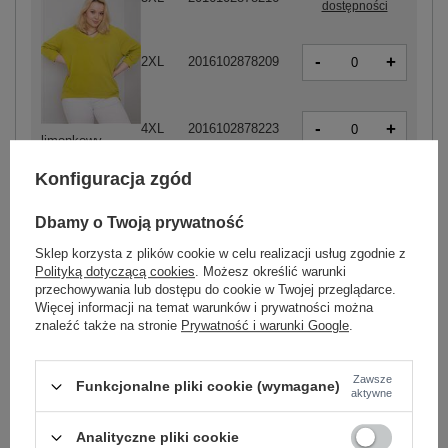
dostępności
-
+
2XL
2016102878209
-
+
4XL
2016102878223
limonkowy
Konfiguracja zgód
Dbamy o Twoją prywatność
ZALOGUJ SIĘ I ZOBACZ CENĘ
Sklep korzysta z plików cookie w celu realizacji usług zgodnie z
Polityką dotyczącą cookies
. Możesz określić warunki
Masz pytanie? Chętnie pomożemy.
przechowywania lub dostępu do cookie w Twojej przeglądarce.
Więcej informacji na temat warunków i prywatności można
Zadzwoń
+48 601 547 740
Zadaj pytanie
znaleźć także na stronie
Prywatność i warunki Google
.
Kod produktu
RV-BL-6295.03X
Zawsze
Funkcjonalne pliki cookie (wymagane)
aktywne
Marka
BASIC FEEL GOOD
wzór
gładki
Analityczne pliki cookie
dominujący