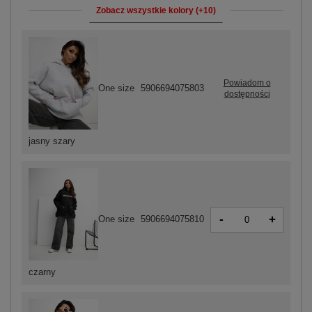
Zobacz wszystkie kolory (+10)
Powiadom o
One size
5906694075803
dostępności
jasny szary
-
+
One size
5906694075810
czarny