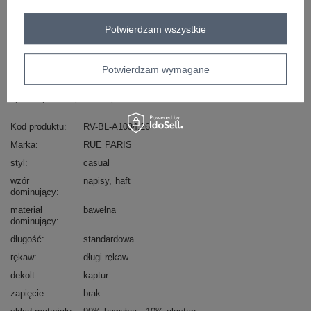
Potwierdzam wszystkie
Masz pytanie? Chętnie pomożemy.
Zadzwoń
+48 601 547 740
Zadaj pytanie
Potwierdzam wymagane
skład materiału : 90% bawełna , 10% elastan
sposób prania : pranie w pralce w 30°C
Kod produktu
RV-BL-A1034.26
Marka
RUE PARIS
styl
casual
wzór
napisy
haft
dominujący
materiał
bawełna
dominujący
długość
standardowa
rękaw
długi rękaw
dekolt
kaptur
zapięcie
brak