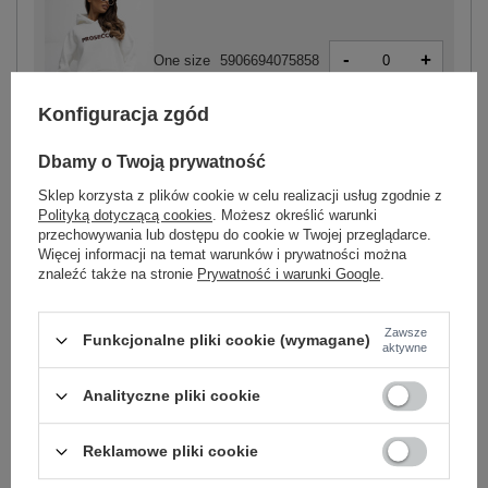
-
+
One size
5906694075858
Konfiguracja zgód
ecru
Dbamy o Twoją prywatność
Sklep korzysta z plików cookie w celu realizacji usług zgodnie z
Polityką dotyczącą cookies
. Możesz określić warunki
przechowywania lub dostępu do cookie w Twojej przeglądarce.
Więcej informacji na temat warunków i prywatności można
-
+
One size
5906694106514
znaleźć także na stronie
Prywatność i warunki Google
.
Zawsze
Funkcjonalne pliki cookie (wymagane)
jasny szary
aktywne
Analityczne pliki cookie
Zobacz wszystkie kolory (+10)
Reklamowe pliki cookie
ZALOGUJ SIĘ I ZOBACZ CENĘ