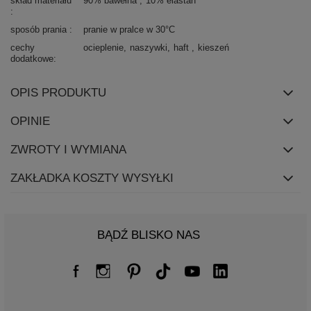
skład materiału
90% bawełna
10% elastan
sposób prania
pranie w pralce w 30°C
cechy
ocieplenie
naszywki
haft
kieszeń
dodatkowe
OPIS PRODUKTU
OPINIE
ZWROTY I WYMIANA
ZAKŁADKA KOSZTY WYSYŁKI
BĄDŹ BLISKO NAS