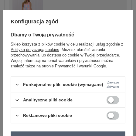
-
+
One size
5906694126949
Konfiguracja zgód
Dbamy o Twoją prywatność
jasny różowy
Sklep korzysta z plików cookie w celu realizacji usług zgodnie z
Polityką dotyczącą cookies
. Możesz określić warunki
przechowywania lub dostępu do cookie w Twojej przeglądarce.
Więcej informacji na temat warunków i prywatności można
znaleźć także na stronie
Prywatność i warunki Google
.
-
+
One size
5906694126956
Zawsze
Funkcjonalne pliki cookie (wymagane)
aktywne
beżowy
Analityczne pliki cookie
Zobacz wszystkie kolory (+4)
Reklamowe pliki cookie
ZALOGUJ SIĘ I ZOBACZ CENĘ