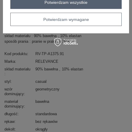
Potwierdzam wszystkie
Masz pytanie? Chętnie pomożemy.
Potwierdzam wymagane
Zadzwoń
+48 601 547 740
Zadaj pytanie
skład materiału : 90% bawełna , 10% elastan
sposób prania : pranie w pralce w 30°C
Kod produktu
RV-TP-A1375.91
Marka
RELEVANCE
skład materiału
90% bawełna
10% elastan
styl
casual
wzór
geometryczny
dominujący
materiał
bawełna
dominujący
długość
standardowa
rękaw
bez rękawów
dekolt
okrągły