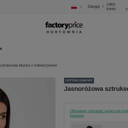
załóż
Zaloguj
/
konto
z
a
ztruksowa bluzka z kołnierzykiem
COTTON COMFORT
Jasnoróżowa sztrukso
Oferujemy sprzedaż wyłącznie hu
hurtowni.