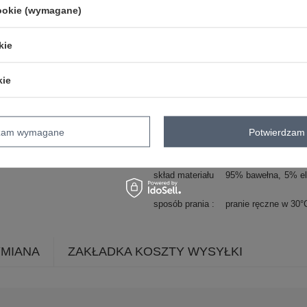
cookie (wymagane)
styl
casual
okazja
codzienne
kie
wzór
gładki
dominujący
materiał
bawełna
kie
dominujący
długość
standardowa
rękaw
długi rękaw
dzam wymagane
Potwierdzam 
dekolt
kołnierzyk
zapięcie
guziki
skład materiału
95% bawełna
5% el
sposób prania
pranie ręczne w 30°
YMIANA
ZAKŁADKA KOSZTY WYSYŁKI