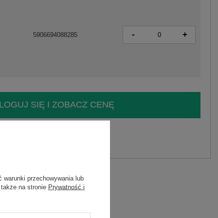
-
+
5906694088285
LOGUJ SIĘ I ZOBACZ CENĘ
y.
Zadaj pytanie
astan
ć warunki przechowywania lub
 także na stronie
Prywatność i