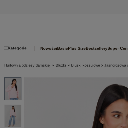
Kategorie
Nowości
Basic
Plus Size
Bestsellery
Super Cen
Hurtownia odzieży damskiej
Bluzki
Bluzki koszulowe
Jasnoróżowa s