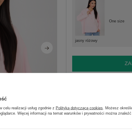
One size
jasny różowy
ZA
Masz pytanie? Chętnie pomożem
Zadzwoń
+48 601 547 740
ość
skład materiału : 95% bawełna, 5% el
w celu realizacji usług zgodnie z
Polityką dotyczącą cookies
. Możesz określi
sposób prania : pranie ręczne w 30°C
eglądarce. Więcej informacji na temat warunków i prywatności można znaleźć
Kod produktu
IT-BZ-6697.30
Marka
MU MU