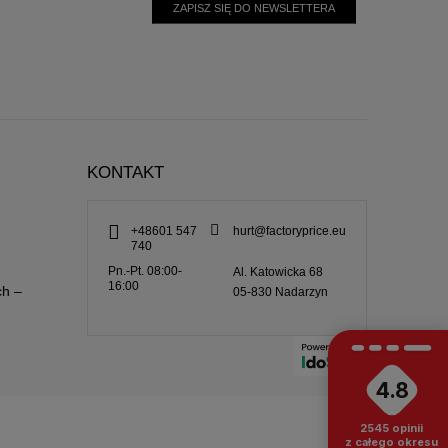
ZAPISZ SIĘ DO NEWSLETTERA
KONTAKT
+48601 547
hurt@factoryprice.eu
740
Pn.-Pt. 08:00-
Al. Katowicka 68
16:00
ch –
05-830
Nadarzyn
4.8
2545
opinii
z całego okresu