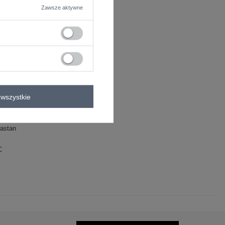
Zawsze aktywne
wszystkie
astan
C