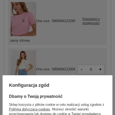
Powiadom o
One size
5906694123290
dostępności
jasny różowy
-
+
One size
5906694123306
Konfiguracja zgód
ecru
Dbamy o Twoją prywatność
Sklep korzysta z plików cookie w celu realizacji usług zgodnie z
ZALOGUJ SIĘ I ZOBACZ CENĘ
Polityką dotyczącą cookies
. Możesz określić warunki
przechowywania lub dostępu do cookie w Twojej przeglądarce.