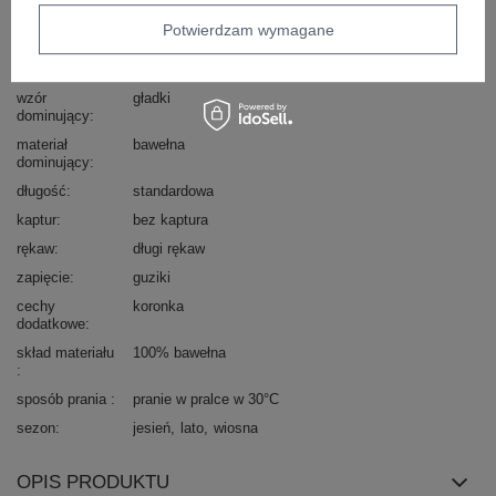
typ produktu
kurtka jeansowa
Potwierdzam wymagane
styl
casual
okazja
codzienne
wzór
gładki
dominujący
materiał
bawełna
dominujący
długość
standardowa
kaptur
bez kaptura
rękaw
długi rękaw
zapięcie
guziki
cechy
koronka
dodatkowe
skład materiału
100% bawełna
sposób prania
pranie w pralce w 30°C
sezon
jesień
lato
wiosna
OPIS PRODUKTU