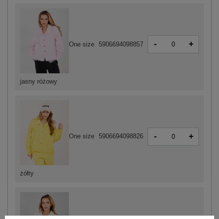
-
+
One size
5906694098857
jasny różowy
-
+
One size
5906694098826
żółty