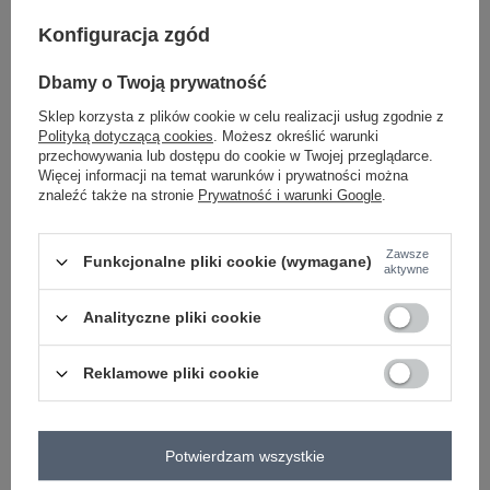
-
+
One size
5906694098819
Konfiguracja zgód
Dbamy o Twoją prywatność
jasny beżowy
Sklep korzysta z plików cookie w celu realizacji usług zgodnie z
Polityką dotyczącą cookies
. Możesz określić warunki
przechowywania lub dostępu do cookie w Twojej przeglądarce.
Zobacz wszystkie kolory (+2)
Więcej informacji na temat warunków i prywatności można
znaleźć także na stronie
Prywatność i warunki Google
.
ZALOGUJ SIĘ I ZOBACZ CENĘ
Zawsze
Funkcjonalne pliki cookie (wymagane)
aktywne
Masz pytanie? Chętnie pomożemy.
Analityczne pliki cookie
Zadzwoń
+48 601 547 740
Zadaj pytanie
Reklamowe pliki cookie
skład materiału : 100% bawełna
sposób prania : pranie w pralce w 30°C
Kod produktu
IT-KR-FL10001.54
Potwierdzam wszystkie
Marka
RUE PARIS