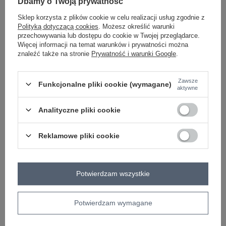
Dbamy o Twoją prywatność
Sklep korzysta z plików cookie w celu realizacji usług zgodnie z
Polityką dotyczącą cookies
. Możesz określić warunki
przechowywania lub dostępu do cookie w Twojej przeglądarce.
ecru
Więcej informacji na temat warunków i prywatności można
znaleźć także na stronie
Prywatność i warunki Google
.
Zobacz wszystkie kolory (+1)
Zawsze
Funkcjonalne pliki cookie (wymagane)
aktywne
ZALOGUJ SIĘ I ZOBACZ CENĘ
Analityczne pliki cookie
Masz pytanie? Chętnie pomożemy.
Reklamowe pliki cookie
Zadzwoń
+48 601 547 740
Zadaj pytanie
skład materiału : 50% wiskoza, 50% elastan
sposób prania : pranie w pralce w 30°C
Potwierdzam wszystkie
Kod produktu
RV-BZ-A1259.01P
Potwierdzam wymagane
Marka
RELEVANCE
typ produktu
bluzka codzienna