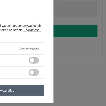
ć warunki przechowywania lub
 także na stronie
Prywatność i
LOGUJ SIĘ I ZOBACZ CENĘ
y.
Zawsze aktywne
Zadaj pytanie
lastan
C
wszystkie