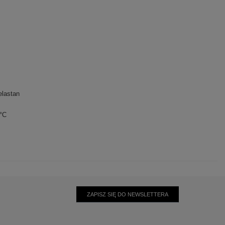
lastan
0°C
ZAPISZ SIĘ DO NEWSLETTERA