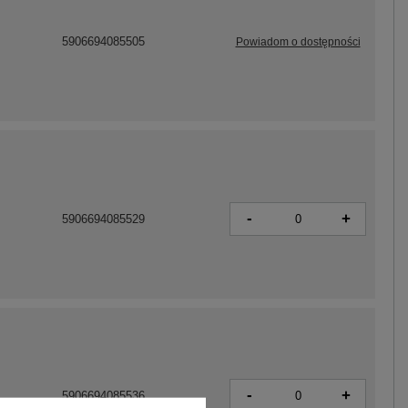
5906694085505
Powiadom o dostępności
-
+
5906694085529
-
+
5906694085536