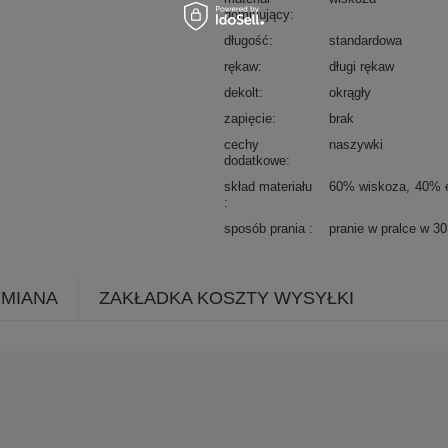
dominujący
długość
standardowa
rękaw
długi rękaw
dekolt
okrągły
zapięcie
brak
cechy
naszywki
dodatkowe
skład materiału
60% wiskoza
40% e
sposób prania
pranie w pralce w 3
YMIANA
ZAKŁADKA KOSZTY WYSYŁKI