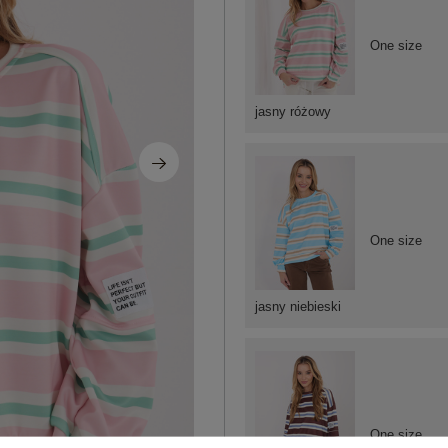
One size
jasny różowy
One size
jasny niebieski
One size