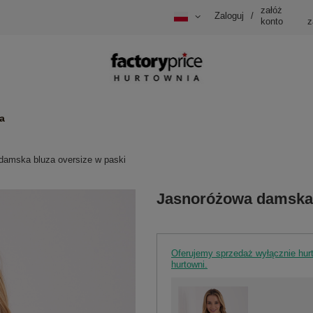
załóż
Zaloguj
/
konto
z
a
damska bluza oversize w paski
Jasnoróżowa damska 
Oferujemy sprzedaż wyłącznie hu
hurtowni.