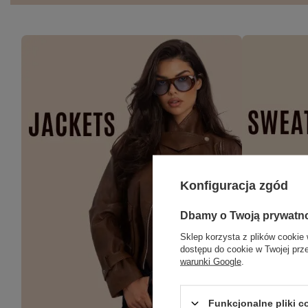
Konfiguracja zgód
Dbamy o Twoją prywatn
Sklep korzysta z plików cookie 
dostępu do cookie w Twojej prz
warunki Google
.
Funkcjonalne pliki 