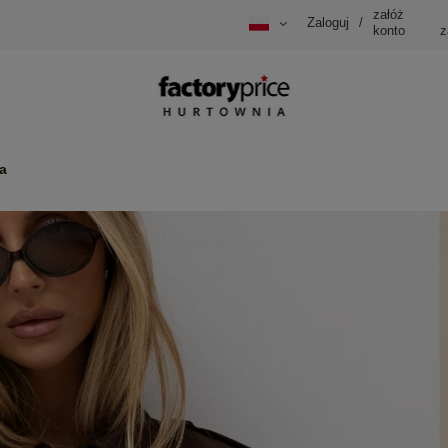
załóż
Zaloguj
/
konto
z
a