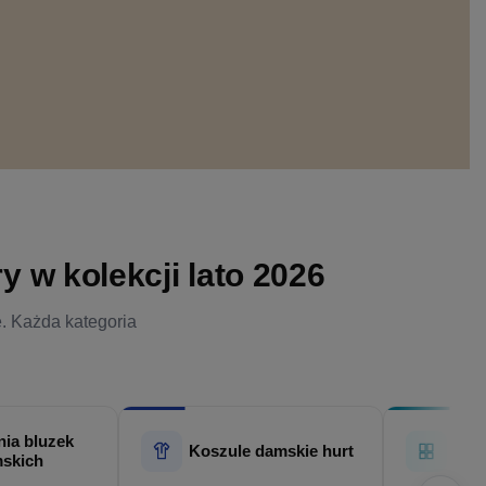
 w kolekcji lato 2026
e. Każda kategoria
ia bluzek
Hur
Koszule damskie hurt
skich