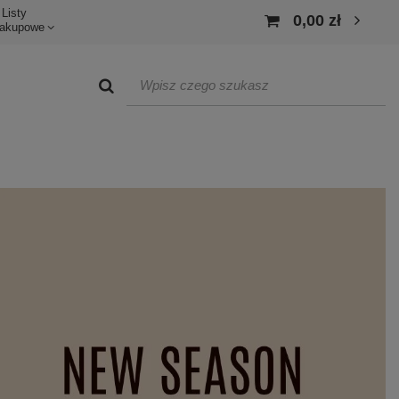
Listy
0,00 zł
akupowe