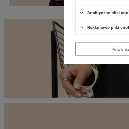
Analityczne pliki coo
Reklamowe pliki coo
Potwier