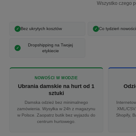
Wszystko czego p
Bez ukrytych kosztów
Co tydzień nowości
Dropshipping na Twojej
etykiecie
NOWOŚCI W MODZIE
Ubrania damskie na hurt od 1
Odzi
sztuki
Damska odzież bez minimalnego
Interneto
zamówienia. Wysyłka w 24h z magazynu
XML/CSV.
w Polsce. Zaopatrz butik bez wyjazdu do
Shopify, B
centrum hurtowego.