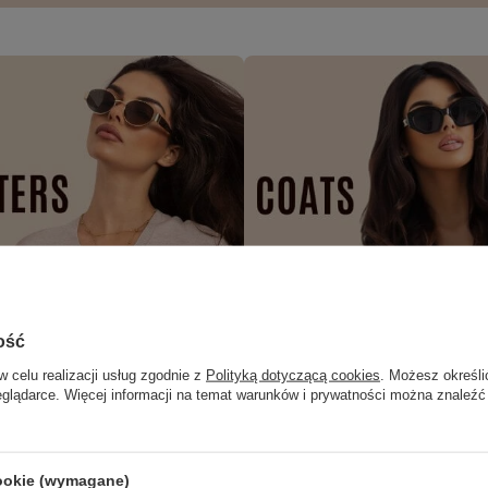
ość
w celu realizacji usług zgodnie z
Polityką dotyczącą cookies
. Możesz określi
eglądarce. Więcej informacji na temat warunków i prywatności można znaleźć
cookie (wymagane)