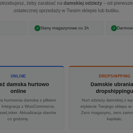
otrzebujesz, żeby zarabiać na
damskiej odzieży
– od pierwsz
ostatecznej sprzedaży w Twoim sklepie lub butiku.
Stany magazynowe co 1h
Darmowe
ONLINE
DROPSHIPPING
eż damska hurtowo
Damskie ubrani
online
dropshipping
wa hurtownia damska z plikiem
Hurt odzieży damskiej z wy
 Integracja z WooCommerce,
etykiecie Twojego sklepu w 
aseLinker. Aktualizacja stanów
Zero magazynu, zero zam
co godzinę.
kapitału.