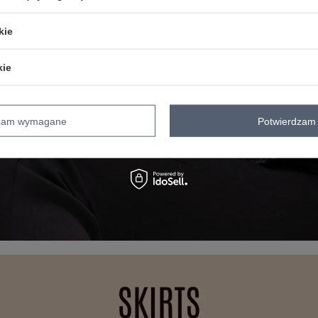
kie
kie
dzam wymagane
Potwierdzam 