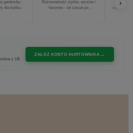
j garderoby -
Różnorodność stylów, wzorów i
Najnowsze
ry dla butiku.
fasonów - od casual po
casualowe, s
eleganckie.
ZAŁÓŻ KONTO HURTOWNIKA
entów z UE.