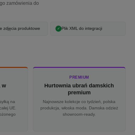
ego zamówienia do
 zdjęcia produktowe
Plik XML do integracji
PREMIUM
a w
Hurtownia ubrań damskich
u
premium
syłką na
Najnowsze kolekcje co tydzień, polska
całej UE.
produkcja, włoska moda. Damska odzież
rożonego
showroom-ready.