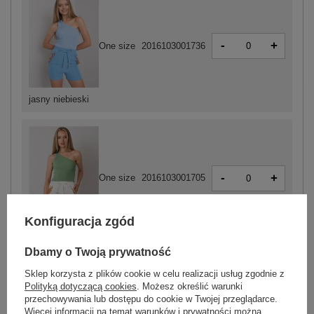
-
+
One size
2016103001736
jasny niebieski
-
+
One size
2016103001705
Konfiguracja zgód
pistacjowy
Dbamy o Twoją prywatność
Sklep korzysta z plików cookie w celu realizacji usług zgodnie z
Polityką dotyczącą cookies
. Możesz określić warunki
przechowywania lub dostępu do cookie w Twojej przeglądarce.
-
+
One size
2016103001699
Więcej informacji na temat warunków i prywatności można