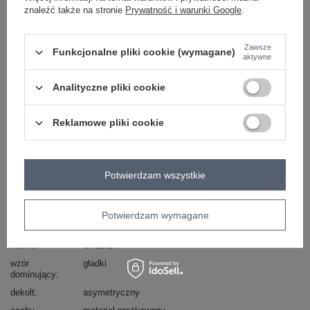
znaleźć także na stronie
Prywatność i warunki Google
.
Zawsze
jasny różowy
Funkcjonalne pliki cookie (wymagane)
aktywne
Analityczne pliki cookie
Zobacz wszystkie kolory (+2)
Reklamowe pliki cookie
ZALOGUJ SIĘ I ZOBACZ CENĘ
Masz pytanie? Chętnie pomożemy.
Potwierdzam wszystkie
Zadzwoń
+48 601 547 740
Zadaj pytanie
Potwierdzam wymagane
Kod produktu
CA-TP-1483.10X
Marka
CALBEN
wzór
gładki
dominujący
dekolt
asymetryczny