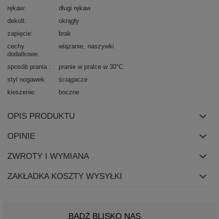
rękaw
długi rękaw
dekolt
okrągły
zapięcie
brak
cechy
wiązanie
naszywki
dodatkowe
sposób prania
pranie w pralce w 30°C
styl nogawek
ściągacze
kieszenie
boczne
OPIS PRODUKTU
OPINIE
ZWROTY I WYMIANA
ZAKŁADKA KOSZTY WYSYŁKI
BĄDŹ BLISKO NAS