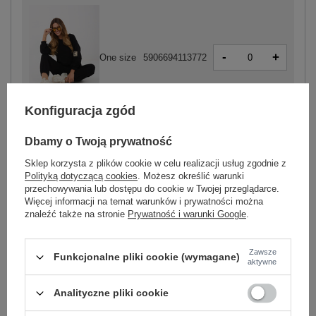
-
+
One size
5906694113772
Konfiguracja zgód
czarny
Dbamy o Twoją prywatność
Sklep korzysta z plików cookie w celu realizacji usług zgodnie z
Polityką dotyczącą cookies
. Możesz określić warunki
-
przechowywania lub dostępu do cookie w Twojej przeglądarce.
+
One size
5906694113802
Więcej informacji na temat warunków i prywatności można
znaleźć także na stronie
Prywatność i warunki Google
.
biały
Zawsze
Funkcjonalne pliki cookie (wymagane)
aktywne
Zobacz wszystkie kolory (+4)
Analityczne pliki cookie