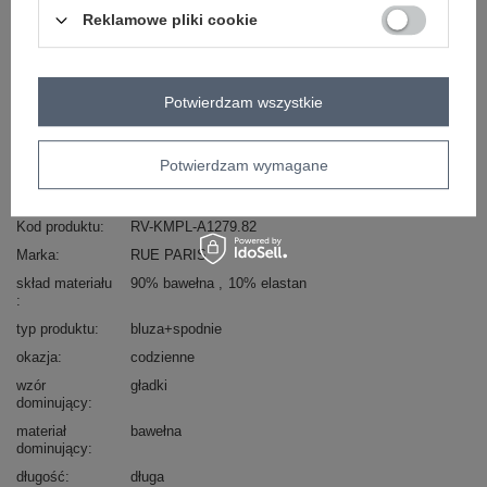
ZALOGUJ SIĘ I ZOBACZ CENĘ
Reklamowe pliki cookie
Masz pytanie? Chętnie pomożemy.
Potwierdzam wszystkie
Zadzwoń
+48 601 547 740
Zadaj pytanie
skład materiału : 90% bawełna , 10% elastan
Potwierdzam wymagane
sposób prania : pranie w pralce w 30°C
Kod produktu
RV-KMPL-A1279.82
Marka
RUE PARIS
skład materiału
90% bawełna
10% elastan
typ produktu
bluza+spodnie
okazja
codzienne
wzór
gładki
dominujący
materiał
bawełna
dominujący
długość
długa