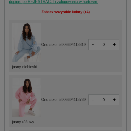
dopiero po REJESTRACJI i zalogowaniu w hurtowni.
Zobacz wszystkie kolory (+4)
-
+
One size
5906694113819
jasny niebieski
-
+
One size
5906694113789
jasny różowy