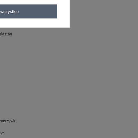
C
wszystkie
lastan
naszywki
0°C