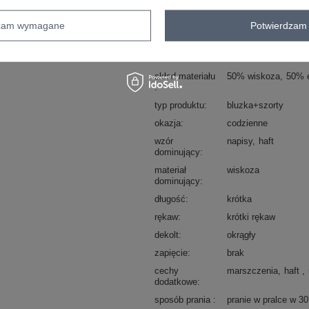
sposób prania : pranie w pralce w 30°
dzam wymagane
Potwierdzam 
Kod produktu
RV-KMPL-A1236.30
Marka
RELEVANCE
skład materiału
50% wiskoza
50% e
typ produktu
bluzka+szorty
okazja
codzienne
wzór
napisy
haft
dominujący
materiał
wiskoza
dominujący
długość
krótka
rękaw
krótki rękaw
dekolt
okrągły
zapięcie
brak
cechy
marszczenia
haft
dodatkowe
sposób prania
pranie w pralce w 3