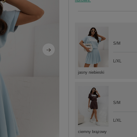
hurtowni.
S/M
L/XL
jasny niebieski
S/M
L/XL
ciemny brązowy