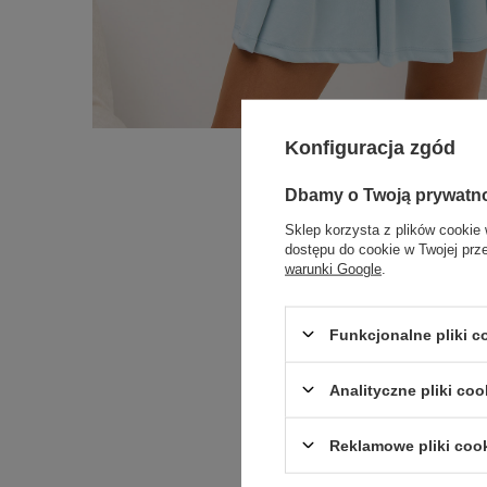
Konfiguracja zgód
Dbamy o Twoją prywatn
Sklep korzysta z plików cookie 
dostępu do cookie w Twojej prz
warunki Google
.
Funkcjonalne pliki 
Analityczne pliki coo
Reklamowe pliki coo