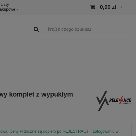
Listy
0,00 zł
akupowe
owy komplet z wypukłym
rtową. Ceny widoczne są dopiero po REJESTRACJI i zalogowaniu w