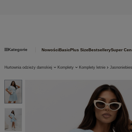
Kategorie
Nowości
Basic
Plus Size
Bestsellery
Super Cen
Hurtownia odzieży damskiej
Komplety
Komplety letnie
Jasnoniebie