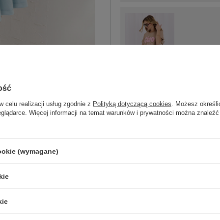
S/M
ciemny beżowy
ość
w celu realizacji usług zgodnie z
Polityką dotyczącą cookies
. Możesz określi
eglądarce. Więcej informacji na temat warunków i prywatności można znaleźć
cookie (wymagane)
ZA
kie
Masz pytanie? Chętnie pomożem
Zadzwoń
+48 601 547 740
kie
skład materiału : 50% wiskoza, 50% e