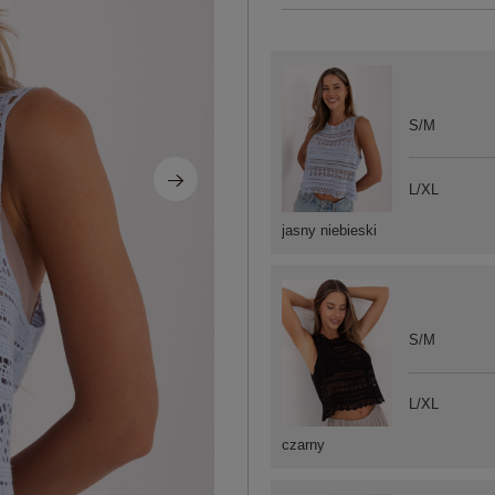
S/M
L/XL
jasny niebieski
S/M
L/XL
czarny