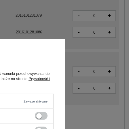
-
+
2016101281079
-
+
2016101281086
-
+
2016101281031
ć warunki przechowywania lub
 także na stronie
Prywatność i
-
+
2016101281048
Zawsze aktywne
Zobacz wszystkie kolory (+1)