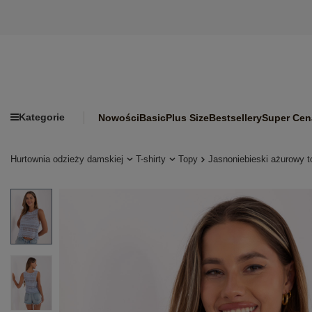
Kategorie
Nowości
Basic
Plus Size
Bestsellery
Super Cen
Hurtownia odzieży damskiej
T-shirty
Topy
Jasnoniebieski ażurowy t