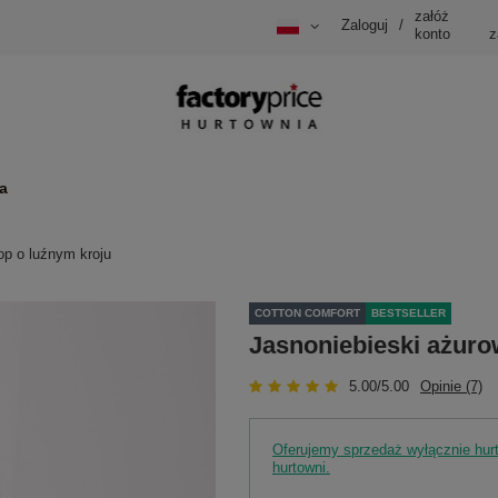
załóż
Zaloguj
/
konto
z
a
op o luźnym kroju
COTTON COMFORT
BESTSELLER
Jasnoniebieski ażuro
5.00/5.00
Opinie (7)
Oferujemy sprzedaż wyłącznie hu
hurtowni.