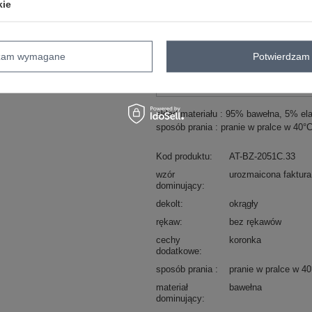
kie
ZA
dzam wymagane
Potwierdzam 
Masz pytanie? Chętnie pomożem
Zadzwoń
+48 601 547 740
skład materiału : 95% bawełna, 5% el
sposób prania : pranie w pralce w 40°
Kod produktu
AT-BZ-2051C.33
wzór
urozmaicona faktura
dominujący
dekolt
okrągły
rękaw
bez rękawów
cechy
koronka
dodatkowe
sposób prania
pranie w pralce w 4
materiał
bawełna
dominujący