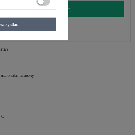
LOGUJ SIĘ I ZOBACZ CENĘ
wszystkie
y.
Zadaj pytanie
astan
C
 materiału
ażurowy
0°C