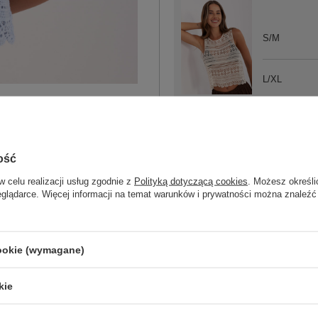
S/M
L/XL
jasny beżowy
ość
S/M
w celu realizacji usług zgodnie z
Polityką dotyczącą cookies
. Możesz określi
eglądarce. Więcej informacji na temat warunków i prywatności można znaleźć
L/XL
biały
cookie (wymagane)
kie