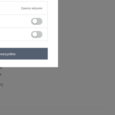
Zawsze aktywne
wszystkie
ki
e
0°C