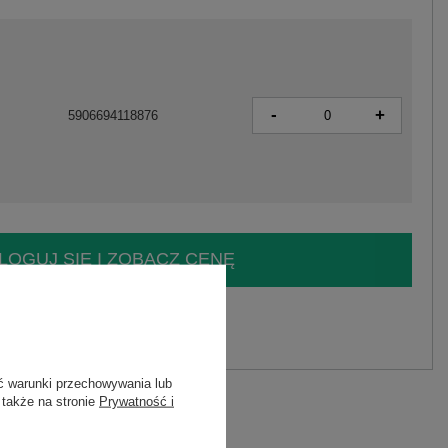
-
+
5906694118876
LOGUJ SIĘ I ZOBACZ CENĘ
y.
Zadaj pytanie
ć warunki przechowywania lub
 także na stronie
Prywatność i
C