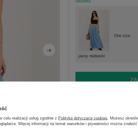
hurtowni.
One size
jasny niebieski
ZA
Masz pytanie? Chętnie pomożem
Zadzwoń
+48 601 547 740
ość
w celu realizacji usług zgodnie z
Polityką dotyczącą cookies
. Możesz określi
skład materiału : 100% bawełna
eglądarce. Więcej informacji na temat warunków i prywatności można znaleźć
sposób prania : pranie w pralce w 30°