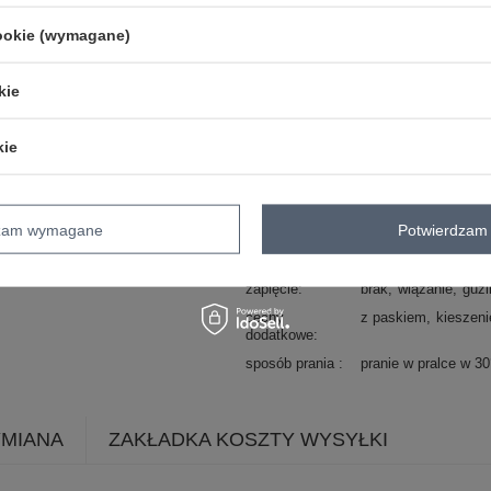
Kod produktu
MI-SD-A308911.05
cookie (wymagane)
Marka
ITALY MODA
skład materiału
100% bawełna
kie
styl
casual
okazja
codzienne
kie
wzór
gładki
dominujący
materiał
bawełna
dzam wymagane
Potwierdzam 
dominujący
długość
maxi
zapięcie
brak
wiązanie
guzi
cechy
z paskiem
kieszeni
dodatkowe
sposób prania
pranie w pralce w 3
YMIANA
ZAKŁADKA KOSZTY WYSYŁKI