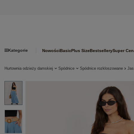
Kategorie
Nowości
Basic
Plus Size
Bestsellery
Super Cen
Hurtownia odzieży damskiej
Spódnice
Spódnice rozkloszowane
Jas