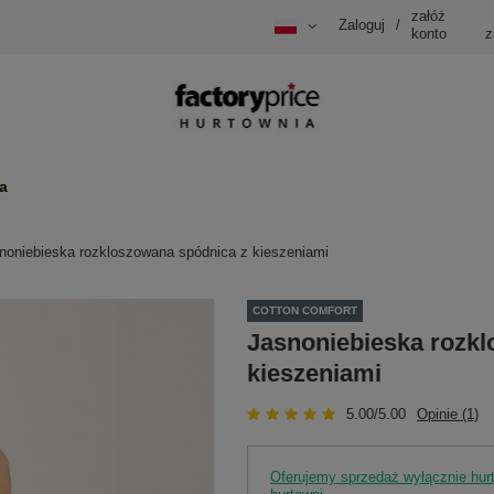
załóż
Zaloguj
/
konto
z
a
noniebieska rozkloszowana spódnica z kieszeniami
COTTON COMFORT
Jasnoniebieska rozk
kieszeniami
5.00/5.00
Opinie (1)
Oferujemy sprzedaż wyłącznie hu