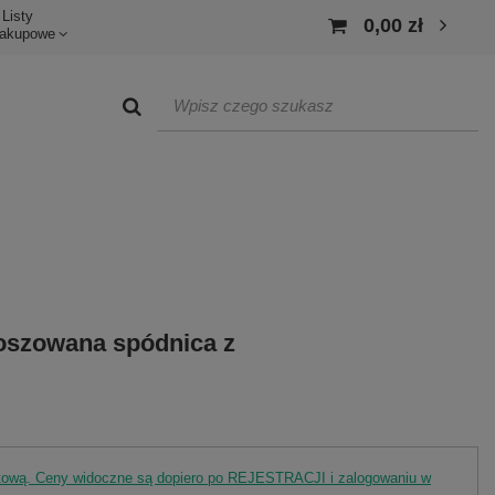
Listy
0,00 zł
akupowe
loszowana spódnica z
rtową. Ceny widoczne są dopiero po REJESTRACJI i zalogowaniu w