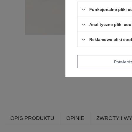
Funkcjonalne pliki 
Analityczne pliki coo
Reklamowe pliki coo
Potwier
OPIS PRODUKTU
OPINIE
ZWROTY I W