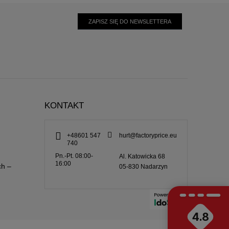
ZAPISZ SIĘ DO NEWSLETTERA
KONTAKT
+48601 547
hurt@factoryprice.eu
740
Pn.-Pt. 08:00-
Al. Katowicka 68
16:00
ch –
05-830
Nadarzyn
4.8