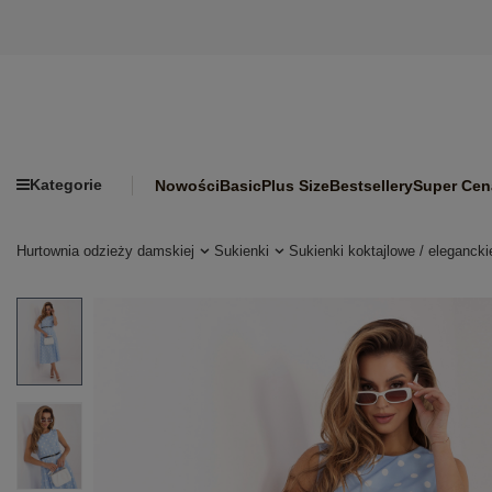
Kategorie
Nowości
Basic
Plus Size
Bestsellery
Super Cen
Hurtownia odzieży damskiej
Sukienki
Sukienki koktajlowe / elegancki