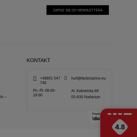
ZAPISZ SIĘ DO NEWSLETTERA
KONTAKT
+48601 547
hurt@factoryprice.eu
740
Pn.-Pt. 08:00-
Al. Katowicka 68
16:00
ch –
05-830
Nadarzyn
4.8