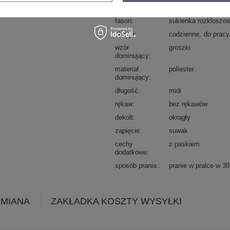
typ produktu
sukienka elegancka
fason
sukienka rozkloszo
okazja
codzienne
do pracy
wzór
groszki
dominujący
materiał
poliester
dominujący
długość
midi
rękaw
bez rękawów
dekolt
okrągły
zapięcie
suwak
cechy
z paskiem
dodatkowe
sposób prania
pranie w pralce w 3
YMIANA
ZAKŁADKA KOSZTY WYSYŁKI