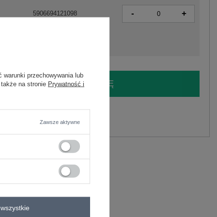
-
+
5906694121098
ć warunki przechowywania lub
LOGUJ SIĘ I ZOBACZ CENĘ
 także na stronie
Prywatność i
y.
Zawsze aktywne
Zadaj pytanie
astan
C
lastan
wszystkie