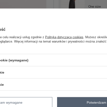
One size
czarny
ość
w celu realizacji usług zgodnie z
Polityką dotyczącą cookies
. Możesz określi
ZA
eglądarce. Więcej informacji na temat warunków i prywatności można znaleźć
Masz pytanie? Chętnie pomożem
cookie (wymagane)
Zadzwoń
+48 601 547 740
kie
skład materiału : 95% poliester, 5% el
sposób prania : pranie w pralce w 30°
kie
Kod produktu
MI-SK-A241612.89
Marka
ITALY MODA
skład materiału
95% poliester
5% e
dzam wymagane
Potwierdzam 