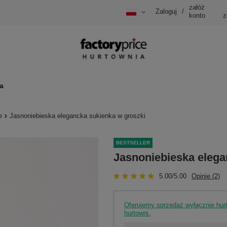
załóż
Zaloguj
/
konto
z
a
e
Jasnoniebieska elegancka sukienka w groszki
BESTSELLER
Jasnoniebieska elega
5.00/5.00
Opinie (2)
Oferujemy sprzedaż wyłącznie hu
hurtowni.