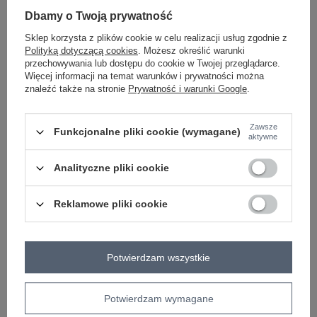
-
+
One size
5906694110320
Dbamy o Twoją prywatność
Sklep korzysta z plików cookie w celu realizacji usług zgodnie z
Polityką dotyczącą cookies
. Możesz określić warunki
ecru
przechowywania lub dostępu do cookie w Twojej przeglądarce.
Więcej informacji na temat warunków i prywatności można
znaleźć także na stronie
Prywatność i warunki Google
.
ZALOGUJ SIĘ I ZOBACZ CENĘ
Zawsze
Funkcjonalne pliki cookie (wymagane)
aktywne
Masz pytanie? Chętnie pomożemy.
Analityczne pliki cookie
Zadzwoń
+48 601 547 740
Zadaj pytanie
Reklamowe pliki cookie
skład materiału : 90% bawełna , 10% elastan
sposób prania : pranie w pralce w 30°C
Kod produktu
RV-BZ-A1245.05P
Potwierdzam wszystkie
Marka
RELEVANCE
typ produktu
bluzka codzienna
Potwierdzam wymagane
wzór
haft
dominujący