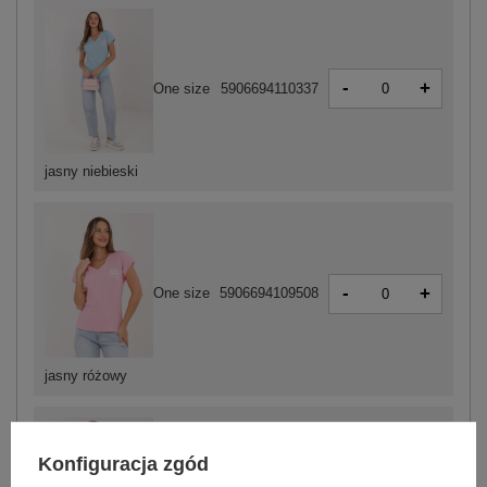
-
+
One size
5906694110337
jasny niebieski
-
+
One size
5906694109508
jasny różowy
Konfiguracja zgód