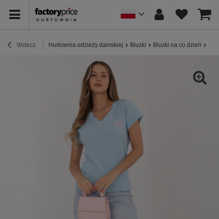
Wstecz
Hurtownia odzieży damskiej
Bluzki
Bluzki na co dzień
Jas