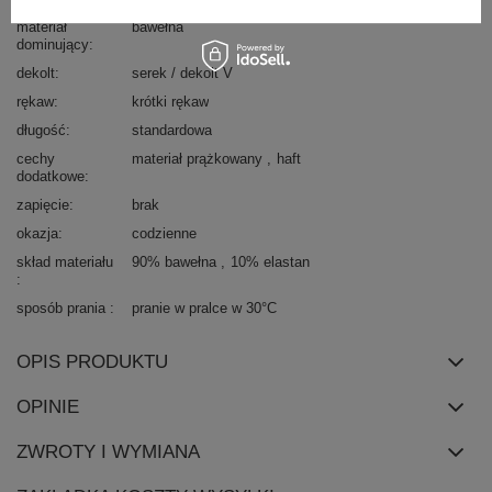
materiał
bawełna
dominujący
dekolt
serek / dekolt V
rękaw
krótki rękaw
długość
standardowa
cechy
materiał prążkowany
haft
dodatkowe
zapięcie
brak
okazja
codzienne
skład materiału
90% bawełna
10% elastan
sposób prania
pranie w pralce w 30°C
OPIS PRODUKTU
OPINIE
ZWROTY I WYMIANA