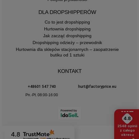
DLA DROPSHIPPERÓW
Co to jest dropshipping
Hurtownia dropshipping
Jak zacząć dropshipping
Dropshipping odzieży – przewodnik
Hurtownia dla sklepów stacjonarnych – zaopatrzenie
butiku od 1 sztuki
KONTAKT
+48601 547 740
hurt@factoryprice.eu
Pn.-Pt. 08:00-16:00
4.8
2548
opinii
z całego
4.8
okresu
Na podstawie
2548
opinii
z całego okresu