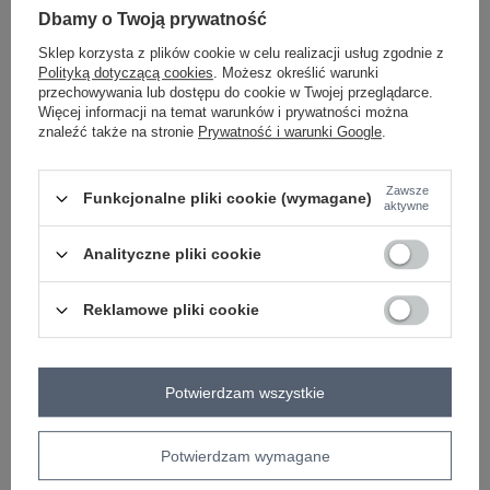
Dbamy o Twoją prywatność
Sklep korzysta z plików cookie w celu realizacji usług zgodnie z
jasny żółty
Polityką dotyczącą cookies
. Możesz określić warunki
przechowywania lub dostępu do cookie w Twojej przeglądarce.
Więcej informacji na temat warunków i prywatności można
znaleźć także na stronie
Prywatność i warunki Google
.
ZALOGUJ SIĘ I ZOBACZ CENĘ
Zawsze
Masz pytanie? Chętnie pomożemy.
Funkcjonalne pliki cookie (wymagane)
aktywne
Zadzwoń
+48 601 547 740
Zadaj pytanie
Analityczne pliki cookie
skład materiału : 95% bawełna, 5% elastan
sposób prania : pranie ręczne w 30°C
Reklamowe pliki cookie
Kod produktu
IT-BZ-6527.64
Marka
MU MU
Potwierdzam wszystkie
typ produktu
bluzka codzienna
styl
casual
Potwierdzam wymagane
okazja
codzienne
wzór
gładki