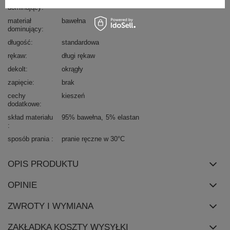
dominujący
materiał
bawełna
dominujący
długość
standardowa
rękaw
długi rękaw
dekolt
okrągły
zapięcie
brak
cechy
kieszeń
dodatkowe
skład materiału
95% bawełna
5% elastan
sposób prania
pranie ręczne w 30°C
OPIS PRODUKTU
OPINIE
ZWROTY I WYMIANA
ZAKŁADKA KOSZTY WYSYŁKI