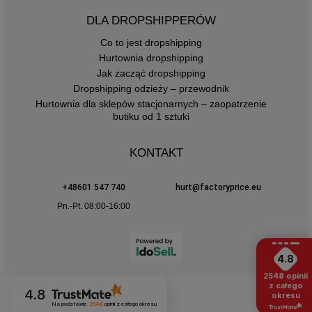
DLA DROPSHIPPERÓW
Co to jest dropshipping
Hurtownia dropshipping
Jak zacząć dropshipping
Dropshipping odzieży – przewodnik
Hurtownia dla sklepów stacjonarnych – zaopatrzenie
butiku od 1 sztuki
KONTAKT
+48601 547 740
hurt@factoryprice.eu
Pn.-Pt. 08:00-16:00
4.8
2548
opinii
z całego
4.8
okresu
Na podstawie
2548
opinii
z całego okresu