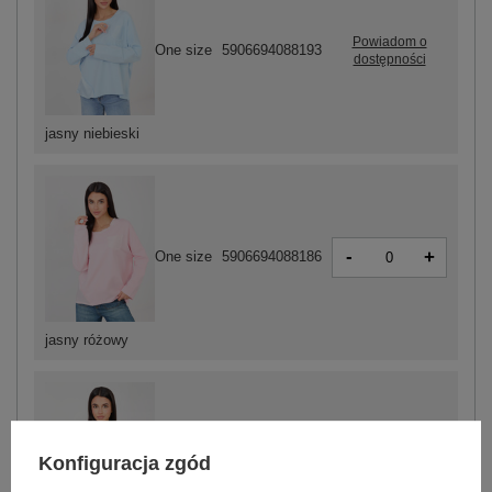
Powiadom o
One size
5906694088193
dostępności
jasny niebieski
-
+
One size
5906694088186
jasny różowy
Konfiguracja zgód
-
+
One size
5906694088179